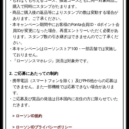
・もれなくもらえるコース、抽選コースともに同一対象商品ご
購入で同時にスタンプがたまります。
・商品ご購入後の返品等によりスタンプの数は変動する場合が
あります。ご了承ください。
・本キャンペーン期間中にお客様のPonta会員ID・dポイント会
員IDが変更になった場合、再度エントリーいただく必要があ
ります。スタンプ数の引き継ぎはできませんのでご了承くだ
さい。
・本キャンペーンはローソンストア100・一部店舗では実施し
ておりません。
・『ローソンスマホレジ』決済は対象外です。
2. ご応募にあたっての制約
・携帯電話（スマートフォンを除く）及びPHS他からの応募は
できません。また一部機種では応募できない場合がありま
す。
・ご応募及び賞品の発送は日本国内に在住の方に限らせていた
だきます。
> ローソンID規約
> ローソンIDプライバシーポリシー