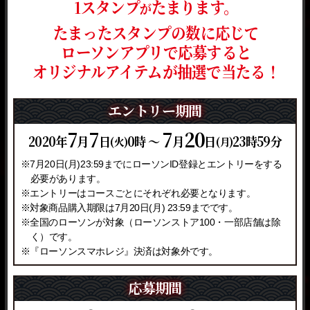
1スタンプ
たまります。
が
たまったスタンプの数に応じて
ローソンアプリで応募すると
オリジナルアイテムが抽選で当たる！
エントリー期間
7
7
7
20
2020年
月
日
0時 ～
月
日
23時59分
(火)
(月)
※7月20日(月)23:59までにローソンID登録とエントリーをする
必要があります。
※エントリーはコースごとにそれぞれ必要となります。
※対象商品購入期限は7月20日(月) 23:59までです。
※全国のローソンが対象（ローソンストア100・一部店舗は除
く）です。
※『ローソンスマホレジ』決済は対象外です。
応募期間