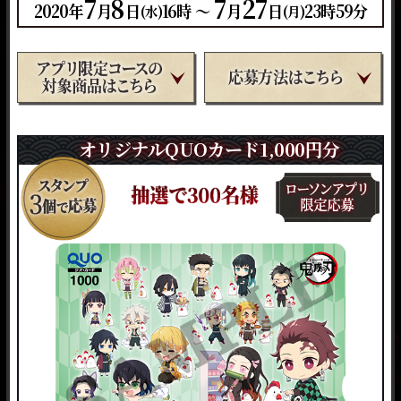
7
8
7
27
2020年
月
日
16時 ～
月
日
23時59分
(水)
(月)
オリジナルQUOカード1,000円分