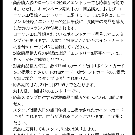
・商品購入後のローソンID登録／エントリーでも応募が可能で
す。ただし、キャンペーン期間中の「商品購入」および「ロ
ーソンID登録／エントリー」に限ります。 この場合は、ロー
ソンID登録／エントリーの翌日午後に、期間中の商品を購入
した分のスタンプが付与されます。
・ローソンIDに登録されているポイントカード番号ごとにスタ
ンプがたまります。店頭でご提示いただいたポイントカード
の番号をローソンIDに登録してください。
・対象商品購入数の確認は上記「エントリー&応募ページはこ
ちら」からご確認ください。
・対象商品購入時に、必ずPontaカードまたはdポイントカード
をご提示ください。Pontaカード、dポイントカードのご提示
が無い場合、スタンプは付与されません。
・応募期間は7月27日(月)23:59までとなります。
・お1人様、1回限りのエントリーです。
・応募スタンプに対する対象商品ご購入の組み合わせは問いま
せん。
・スタンプは購入日の翌日午後にご提示されたポイントカード
に付与されます。付与が遅れることもございます。ご了承く
ださい。
・景品に応募してもスタンプの数は減りません。