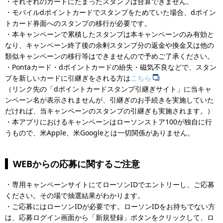
・それぞれのカードにたまったスタンプは合算できません。
・モバイルdポイントカードでスタンプをためていた場合、dポイン
トカード券面へのスタンプの移行が必要です。
・本キャンペーンで累積したスタンプは本キャンペーンのみ有効と
なり、キャンペーン終了後の余剰スタンプ分の返金や換金又は他の
類似キャンペーンの移行等はできませんので予めご了承ください。
・Pontaカード・dポイントカードの紛失・磁気不良などで、スタン
プを新しいカードに引継ぎをされる方は
こちら
（リンク先の「dポイントカードスタンプ引継ぎサイト」に当キャ
ンペーン名が表示されませんが、引継ぎのお手続きを実施していた
だければ、当キャンペーンのスタンプの引継ぎも実施されます。）
・本アプリにおけるキャンペーンはローソンストア100が独自に行
うもので、米Apple、米Googleとは一切関係がありません。
WEBからの応募に関するご注意
・専用キャンペーンサイトにてローソンIDでエントリーし、ご応募
ください。その場で抽選結果がわかります。
・ご応募にはローソンIDが必要です。ローソンIDをお持ちでない方
は、応募ログイン画面から「新規登録」ボタンをクリックして、ロ