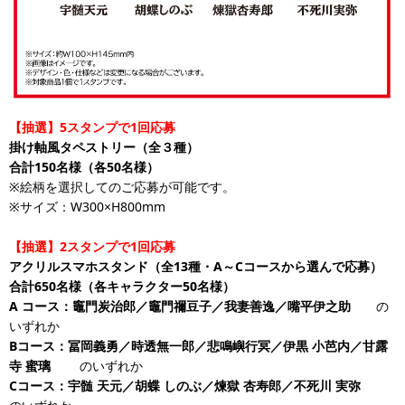
【抽選】5スタンプで1回応募
掛け軸風タペストリー（全３種）
合計150名様（各50名様）
※絵柄を選択してのご応募が可能です。
※サイズ：W300×H800mm
【抽選】2スタンプで1回応募
アクリルスマホスタンド（全13種・A～Cコースから選んで応募）
合計650名様（各キャラクター50名様）
A
コース：竈門炭治郎／竈門禰豆子／我妻善逸／嘴平伊之助
の
いずれか
Bコース：冨岡義勇／時透無一郎／悲鳴嶼行冥／伊黒 小芭内／甘露
寺 蜜璃
のいずれか
Cコース：宇髄 天元／胡蝶 しのぶ／煉獄 杏寿郎／不死川 実弥