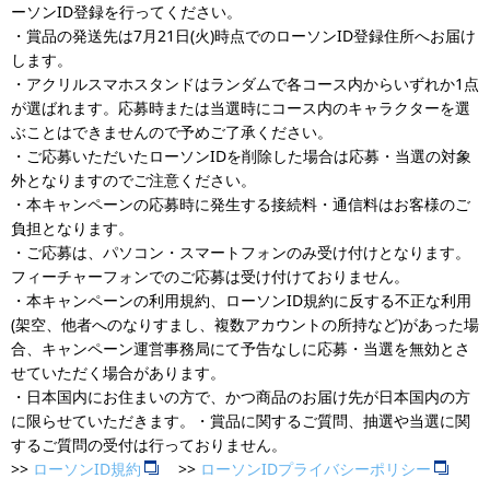
ーソンID登録を行ってください。
・賞品の発送先は7月21日(火)時点でのローソンID登録住所へお届け
します。
・アクリルスマホスタンドはランダムで各コース内からいずれか1点
が選ばれます。応募時または当選時にコース内のキャラクターを選
ぶことはできませんので予めご了承ください。
・ご応募いただいたローソンIDを削除した場合は応募・当選の対象
外となりますのでご注意ください。
・本キャンペーンの応募時に発生する接続料・通信料はお客様のご
負担となります。
・ご応募は、パソコン・スマートフォンのみ受け付けとなります。
フィーチャーフォンでのご応募は受け付けておりません。
・本キャンペーンの利用規約、ローソンID規約に反する不正な利用
(架空、他者へのなりすまし、複数アカウントの所持など)があった場
合、キャンペーン運営事務局にて予告なしに応募・当選を無効とさ
せていただく場合があります。
・日本国内にお住まいの方で、かつ商品のお届け先が日本国内の方
に限らせていただきます。・賞品に関するご質問、抽選や当選に関
するご質問の受付は行っておりません。
>>
ローソンID規約
>>
ローソンIDプライバシーポリシー