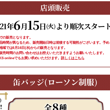
店頭販売
6
15
021年
月
日
より順次スター
(火)
での販売となります。
品時間が異なるため、販売開始日時は前後する可能性がございます。予め
域では6月16日(水)からの販売となります。
販売時間のお問い合わせはお控えいただきますようお願いいたします。
OKS onlineでもお買い求めいただけます。
詳しくはこちら
缶バッジ(ローソン制服)