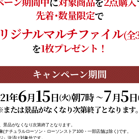
ペーン期間中
対象商品
2点購入
に
を
先着･数量限定
で
リジナルマルチファイル
(全
1枚プレゼント！
を
キャンペーン期間
6
15
7
5
021年
月
日
朝7時
月
日
(火)
～
※または景品がなくなり次第終了となります
、景品がなくなり次第終了となります。
象(ナチュラルローソン・ローソンストア100・一部店舗は除く)です。
ジ』決済は対象外です。