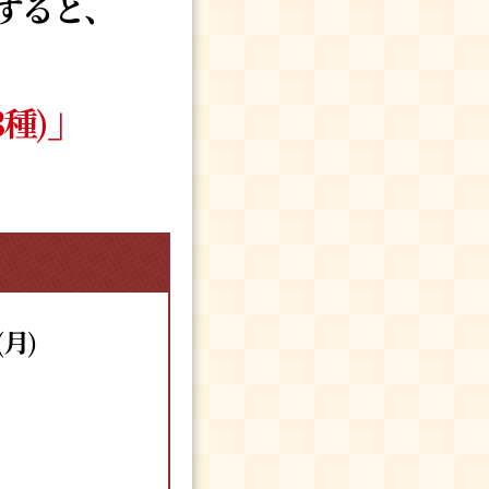
すると、
」
3種)
(月)
。