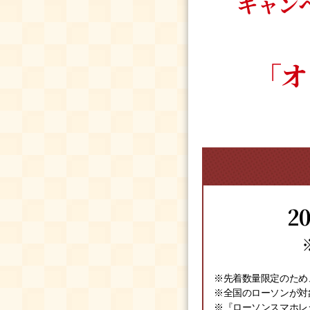
キャン
「オ
2
※先着数量限定のため
※全国のローソンが対
※『ローソンスマホレ