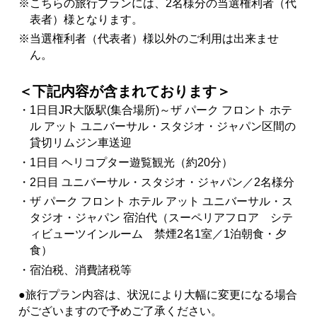
※こちらの旅行プランには、2名様分の当選権利者（代
表者）様となります。
※当選権利者（代表者）様以外のご利用は出来ませ
ん。
＜下記内容が含まれております＞
・1日目JR大阪駅(集合場所)～ザ パーク フロント ホテ
ル アット ユニバーサル・スタジオ・ジャパン区間の
貸切リムジン車送迎
・1日目 ヘリコプター遊覧観光（約20分）
・2日目 ユニバーサル・スタジオ・ジャパン／2名様分
・ザ パーク フロント ホテル アット ユニバーサル・ス
タジオ・ジャパン 宿泊代（スーペリアフロア シテ
ィビューツインルーム 禁煙2名1室／1泊朝食・夕
食）
・宿泊税、消費諸税等
●旅行プラン内容は、状況により大幅に変更になる場合
がございますので予めご了承ください。