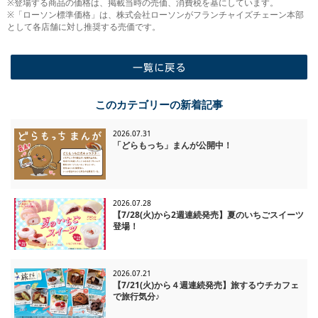
※登場する商品の価格は、掲載当時の売価、消費税を基にしています。
※「ローソン標準価格」は、株式会社ローソンがフランチャイズチェーン本部
として各店舗に対し推奨する売価です。
一覧に戻る
このカテゴリーの新着記事
2026.07.31
「どらもっち」まんが公開中！
2026.07.28
【7/28(火)から2週連続発売】夏のいちごスイーツ
登場！
2026.07.21
【7/21(火)から４週連続発売】旅するウチカフェ
で旅行気分♪