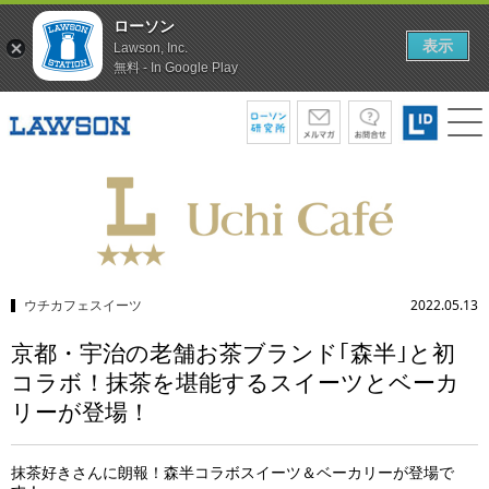
ローソン
表示
Lawson, Inc.
無料 - In Google Play
ウチカフェスイーツ
2022.05.13
京都・宇治の老舗お茶ブランド｢森半｣と初
コラボ！抹茶を堪能するスイーツとベーカ
リーが登場！
抹茶好きさんに朗報！森半コラボスイーツ＆ベーカリーが登場で