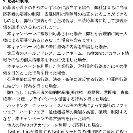
5. 応募の制限
応募者が以下の各号のいずれかに該当する場合、弊社は直ちに当該
応募者の応募の制限・当選権利の削除等の措置をとることができる
ものとし、弊社に損害が生じた場合は、当該応募者に対して損害賠
償を請求できるものとします。
・本キャンペーンに複数回応募された場合（弊社が合理的に同一人
物による応募であるとみなした場合を含みます）。
・本キャンペーン応募の際に虚偽の内容を申請した場合。
・第三者のメールアドレス、ニックネーム、Twitterのアカウント情
報その他の個人情報等を不正に使用した場合。
・本キャンペーンを利用した営業行為、営利目的行為またはその準
備を目的とした行為を行った場合。
・公序良俗に反する行為、法令・条例に違反する行為、犯罪的行為
に結びつく行為を行った場合。
・弊社もしくは第三者の知的財産権(著作権、商標権、意匠権、肖像
権等)・財産・プライバシーを侵害する行為を行った場合。
・ハッキング・クラッシュ・スパム等の方法によって弊社のソフト
ウェア・ハードウェア・通信機器等の機能を妨害、破壊、制限する
など、本キャンペーンの運営妨害を行った場合。
・他人のTwitterアカウントを利用して応募した場合。
・Twitter, Inc.が提供するTwitterサービスの利用規約に違反する行