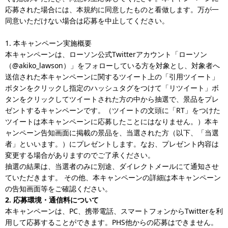
応募された場合には、本規約に同意したものと看做します。万が一
同意いただけない場合は応募を中止してください。
1. 本キャンペーン実施概要
本キャンペーンは、ローソン公式Twitterアカウント「ローソン
（@akiko_lawson）」をフォローしている方を対象とし、対象者へ
送信された本キャンペーンに関するツイート上の「引用ツイート」
ボタンをクリックし指定のハッシュタグをつけて「リツイート」ボ
タンをクリックしてツイートされた方の中から抽選で、景品をプレ
ゼントするキャンペーンです。（ツイートの文頭に「RT」をつけた
ツイートは本キャンペーンに応募したことにはなりません。）本キ
ャンペーン告知画面に掲載の景品を、当選された方（以下、「当選
者」といいます。）にプレゼントします。なお、プレゼント内容は
変更する場合がありますのでご了承ください。
抽選の結果は、当選者のみに別途、ダイレクトメールにて通知させ
ていただきます。 その他、本キャンペーンの詳細は本キャンペーン
の告知画面等をご確認ください。
2. 応募環境・通信料について
本キャンペーンは、PC、携帯電話、スマートフォンからTwitterを利
用して応募することができます。PHS他からの応募はできません。