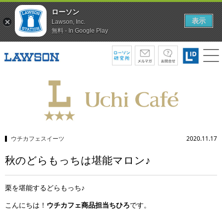
ローソン
表示
Lawson, Inc.
無料 - In Google Play
ウチカフェスイーツ
2020.11.17
秋のどらもっちは堪能マロン♪
栗を堪能するどらもっち♪
こんにちは！
ウチカフェ商品担当ちひろ
です。