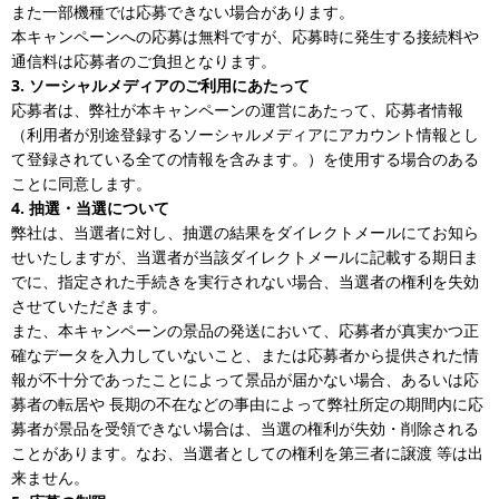
また一部機種では応募できない場合があります。
本キャンペーンへの応募は無料ですが、応募時に発生する接続料や
通信料は応募者のご負担となります。
3. ソーシャルメディアのご利用にあたって
応募者は、弊社が本キャンペーンの運営にあたって、応募者情報
（利用者が別途登録するソーシャルメディアにアカウント情報とし
て登録されている全ての情報を含みます。）を使用する場合のある
ことに同意します。
4. 抽選・当選について
弊社は、当選者に対し、抽選の結果をダイレクトメールにてお知ら
せいたしますが、当選者が当該ダイレクトメールに記載する期日ま
でに、指定された手続きを実行されない場合、当選者の権利を失効
させていただきます。
また、本キャンペーンの景品の発送において、応募者が真実かつ正
確なデータを入力していないこと、または応募者から提供された情
報が不十分であったことによって景品が届かない場合、あるいは応
募者の転居や 長期の不在などの事由によって弊社所定の期間内に応
募者が景品を受領できない場合は、当選の権利が失効・削除される
ことがあります。なお、当選者としての権利を第三者に譲渡 等は出
来ません。