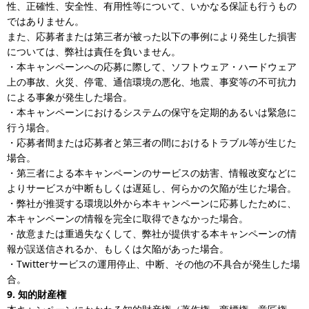
性、正確性、安全性、有用性等について、いかなる保証も行うもの
ではありません。
また、応募者または第三者が被った以下の事例により発生した損害
については、弊社は責任を負いません。
・本キャンペーンへの応募に際して、ソフトウェア・ハードウェア
上の事故、火災、停電、通信環境の悪化、地震、事変等の不可抗力
による事象が発生した場合。
・本キャンペーンにおけるシステムの保守を定期的あるいは緊急に
行う場合。
・応募者間または応募者と第三者の間におけるトラブル等が生じた
場合。
・第三者による本キャンペーンのサービスの妨害、情報改変などに
よりサービスが中断もしくは遅延し、何らかの欠陥が生じた場合。
・弊社が推奨する環境以外から本キャンペーンに応募したために、
本キャンペーンの情報を完全に取得できなかった場合。
・故意または重過失なくして、弊社が提供する本キャンペーンの情
報が誤送信されるか、もしくは欠陥があった場合。
・Twitterサービスの運用停止、中断、その他の不具合が発生した場
合。
9. 知的財産権