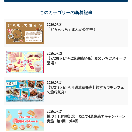
一覧に戻る
このカテゴリーの新着記事
2026.07.31
「どらもっち」まんが公開中！
2026.07.28
【7/28(火)から2週連続発売】夏のいちごスイーツ
登場！
2026.07.21
【7/21(火)から４週連続発売】旅するウチカフェ
で旅行気分♪
2026.07.21
桃づくし開催記念！Xにて4週連続でキャンペーン
実施♪ 第3回・第4回