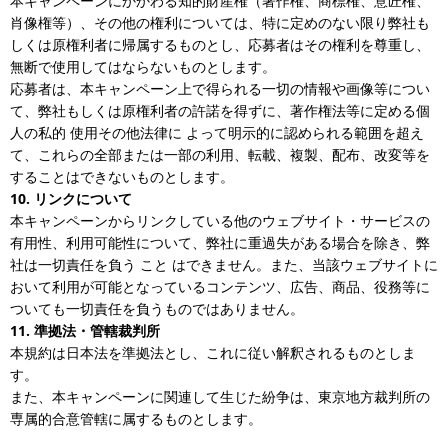
本キャンペーンにかかわる知的財産権（著作権、商標権、意匠権、
肖像権等）、その他の権利については、特に定めのない限り弊社も
しくは原権利者に帰属するものとし、応募者はその権利を尊重し、
無断で使用してはならないものとします。
応募者は、本キャンペーン上で得られる一切の情報や画像等につい
て、弊社もしくは原権利者の許諾を得ずに、著作権法等に定める個
人の私的 使用その他法律に よって明示的に認められる範囲を超え
て、これらの全部または一部の利用、転載、複製、配布、改変等を
することはできないものとします。
10. リンクについて
本キャンペーンからリンクしている他のウェブサイト・サービスの
有用性、利用可能性について、弊社に重過失がある場合を除き、弊
社は一切責任を負う こと はできません。また、当該ウェブサイトに
おいて利用が可能となっているコンテンツ、広告、商品、役務等に
ついても一切責任を負うものではありません。
11. 準拠法・管轄裁判所
本規約は日本法を準拠法とし、これに従い解釈されるものとしま
す。
また、本キャンペーンに関連して生じた紛争は、東京地方裁判所の
専属的合意管轄に属するものとします。