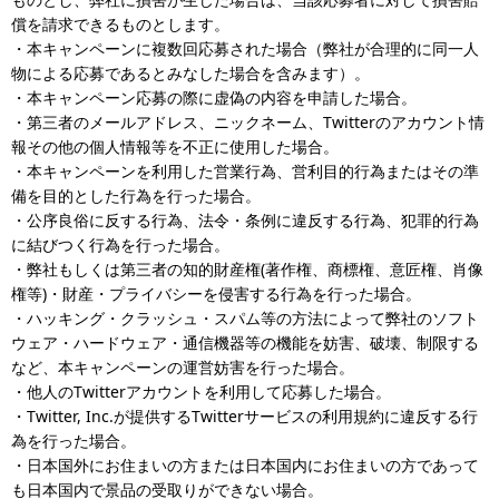
償を請求できるものとします。
・本キャンペーンに複数回応募された場合（弊社が合理的に同一人
物による応募であるとみなした場合を含みます）。
・本キャンペーン応募の際に虚偽の内容を申請した場合。
・第三者のメールアドレス、ニックネーム、Twitterのアカウント情
報その他の個人情報等を不正に使用した場合。
・本キャンペーンを利用した営業行為、営利目的行為またはその準
備を目的とした行為を行った場合。
・公序良俗に反する行為、法令・条例に違反する行為、犯罪的行為
に結びつく行為を行った場合。
・弊社もしくは第三者の知的財産権(著作権、商標権、意匠権、肖像
権等)・財産・プライバシーを侵害する行為を行った場合。
・ハッキング・クラッシュ・スパム等の方法によって弊社のソフト
ウェア・ハードウェア・通信機器等の機能を妨害、破壊、制限する
など、本キャンペーンの運営妨害を行った場合。
・他人のTwitterアカウントを利用して応募した場合。
・Twitter, Inc.が提供するTwitterサービスの利用規約に違反する行
為を行った場合。
・日本国外にお住まいの方または日本国内にお住まいの方であって
も日本国内で景品の受取りができない場合。