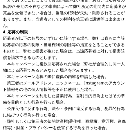
転居や 長期の不在などの事由によって弊社所定の期間内に応募者が
賞品を受領できない場合は、当選の権利が失効・削除されることが
あります。また、当選者としての権利を第三者に譲渡等は出来ませ
ん。
4. 応募の制限
応募者が以下の各号のいずれかに該当する場合、弊社は直ちに当該
応募者の応募の制限・当選権利の削除等の措置をとることができる
ものとし、弊社に損害が生じた場合は、当該応募者に対して損害賠
償を請求できるものとします。
・本キャンペーンに複数回応募された場合（弊社が合理的に同一人
物による応募であるとみなした場合を含みます）。
・本キャンペーン応募の際に虚偽の内容を申請した場合。
・第三者のメールアドレス、ニックネーム、Instagramのアカウン
ト情報その他の個人情報等を不正に使用した場合。
・本キャンペーンを利用した営業行為、営利目的行為またはその準
備を目的とした行為を行った場合。
・公序良俗に反する行為、法令・条例に違反する行為、犯罪的行為
に結びつく行為を行った場合。
・弊社もしくは第三者の知的財産権(著作権、商標権、意匠権、肖像
権等)・財産・プライバシーを侵害する行為を行った場合。