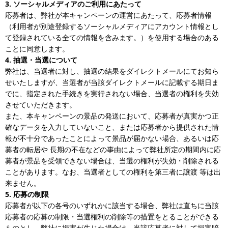
3. ソーシャルメディアのご利用にあたって
応募者は、弊社が本キャンペーンの運営にあたって、応募者情報
（利用者が別途登録するソーシャルメディアにアカウント情報とし
て登録されている全ての情報を含みます。）を使用する場合のある
ことに同意します。
4. 抽選・当選について
弊社は、当選者に対し、抽選の結果をダイレクトメールにてお知ら
せいたしますが、当選者が当該ダイレクトメールに記載する期日ま
でに、指定された手続きを実行されない場合、当選者の権利を失効
させていただきます。
また、本キャンペーンの景品の発送において、応募者が真実かつ正
確なデータを入力していないこと、または応募者から提供された情
報が不十分であったことによって景品が届かない場合、あるいは応
募者の転居や 長期の不在などの事由によって弊社所定の期間内に応
募者が景品を受領できない場合は、当選の権利が失効・削除される
ことがあります。なお、当選者としての権利を第三者に譲渡 等は出
来ません。
5. 応募の制限
応募者が以下の各号のいずれかに該当する場合、弊社は直ちに当該
応募者の応募の制限・当選権利の削除等の措置をとることができる
ものとし、弊社に損害が生じた場合は、当該応募者に対して損害賠