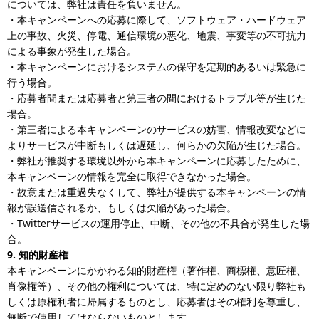
については、弊社は責任を負いません。
・本キャンペーンへの応募に際して、ソフトウェア・ハードウェア
上の事故、火災、停電、通信環境の悪化、地震、事変等の不可抗力
による事象が発生した場合。
・本キャンペーンにおけるシステムの保守を定期的あるいは緊急に
行う場合。
・応募者間または応募者と第三者の間におけるトラブル等が生じた
場合。
・第三者による本キャンペーンのサービスの妨害、情報改変などに
よりサービスが中断もしくは遅延し、何らかの欠陥が生じた場合。
・弊社が推奨する環境以外から本キャンペーンに応募したために、
本キャンペーンの情報を完全に取得できなかった場合。
・故意または重過失なくして、弊社が提供する本キャンペーンの情
報が誤送信されるか、もしくは欠陥があった場合。
・Twitterサービスの運用停止、中断、その他の不具合が発生した場
合。
9. 知的財産権
本キャンペーンにかかわる知的財産権（著作権、商標権、意匠権、
肖像権等）、その他の権利については、特に定めのない限り弊社も
しくは原権利者に帰属するものとし、応募者はその権利を尊重し、
無断で使用してはならないものとします。