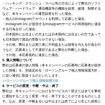
・ハッキング・クラッシュ・スパム等の方法によって弊社のソフト
ウェア・ハードウェア・通信機器等の機能を妨害、破壊、制限する
など、本キャンペーンの運営妨害を行った場合。
・他人のInstagramアカウントを利用して応募した場合。
・Instagram Inc.が提供するInstagramサービスの利用規約に違反
する行為を行った場合。
・日本国外にお住まいの方または日本国内にお住まいの方であって
も日本国内で賞品の受取りができない場合。
・その他、弊社または第三者に不利益または損害を与える行為を行
うなど、応募者として不適切であると弊社が判断した場合。
・その他、本応募規約に違反した場合。
5. 個人情報について
弊社は応募者の個人情報（本キャンペーンの応募時に応募者が提供
した情報）を、別途定める「ローソングループ個人情報保護方針」
に従い適切に取扱うものといたします。
>>ローソングループ個人情報保護方針
6. サービスの変更・中断・中止・終了
弊社は、本キャンペーンにおけるサービスの一部または全てを事前
に通知することなく変更・中止・終了することができるものとしま
す。なお、変更・中断あるいは中止または終了により生じた損害に