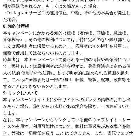
報が誤送信されるか、もしくは欠陥があった場合。
・Instagramサービスの運用停止、中断、その他の不具合が発生し
た場合。
8. 知的財産権
本キャンペーンにかかわる知的財産権（著作権、商標権、意匠権、
肖像権等）、その他の権利については、特に定めのない限り弊社も
しくは原権利者に帰属するものとし、応募者はその権利を尊重し、
無断で使用してはならないものとします。
応募者は、本キャンペーン上で得られる一切の情報や画像等につい
て、弊社もしくは原権利者の許諾を得ずに、著作権法等に定める個
人の私的 使用その他法律に よって明示的に認められる範囲を超え
て、これらの全部または一部の利用、転載、複製、配布、改変等を
することはできないものとします。
9. リンクについて
本キャンペーンサイト上に外部サイトへのリンクの掲載のお申し出
があった場合、弊社からの依頼がある場合を除き、一切お断りいた
します。
なお、本キャンペーンからリンクしている他のウェブサイト・サー
ビスの有用性、利用可能性について、弊社に重過失がある場合を除
き、弊社は一切責任を負う こと はできません。また、当該ウェブサ