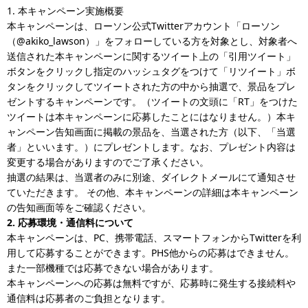
1. 本キャンペーン実施概要
本キャンペーンは、ローソン公式Twitterアカウント「ローソン
（@akiko_lawson）」をフォローしている方を対象とし、対象者へ
送信された本キャンペーンに関するツイート上の「引用ツイート」
ボタンをクリックし指定のハッシュタグをつけて「リツイート」ボ
タンをクリックしてツイートされた方の中から抽選で、景品をプレ
ゼントするキャンペーンです。（ツイートの文頭に「RT」をつけた
ツイートは本キャンペーンに応募したことにはなりません。）本キ
ャンペーン告知画面に掲載の景品を、当選された方（以下、「当選
者」といいます。）にプレゼントします。なお、プレゼント内容は
変更する場合がありますのでご了承ください。
抽選の結果は、当選者のみに別途、ダイレクトメールにて通知させ
ていただきます。 その他、本キャンペーンの詳細は本キャンペーン
の告知画面等をご確認ください。
2. 応募環境・通信料について
本キャンペーンは、PC、携帯電話、スマートフォンからTwitterを利
用して応募することができます。PHS他からの応募はできません。
また一部機種では応募できない場合があります。
本キャンペーンへの応募は無料ですが、応募時に発生する接続料や
通信料は応募者のご負担となります。