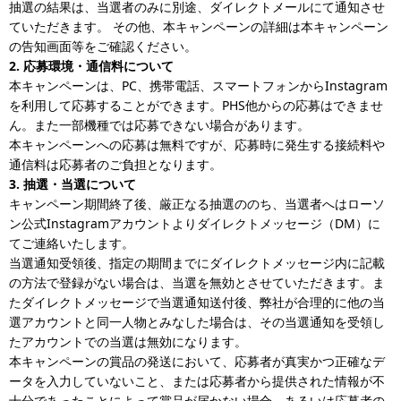
抽選の結果は、当選者のみに別途、ダイレクトメールにて通知させ
ていただきます。 その他、本キャンペーンの詳細は本キャンペーン
の告知画面等をご確認ください。
2. 応募環境・通信料について
本キャンペーンは、PC、携帯電話、スマートフォンからInstagram
を利用して応募することができます。PHS他からの応募はできませ
ん。また一部機種では応募できない場合があります。
本キャンペーンへの応募は無料ですが、応募時に発生する接続料や
通信料は応募者のご負担となります。
3. 抽選・当選について
キャンペーン期間終了後、厳正なる抽選ののち、当選者へはローソ
ン公式Instagramアカウントよりダイレクトメッセージ（DM）に
てご連絡いたします。
当選通知受領後、指定の期間までにダイレクトメッセージ内に記載
の方法で登録がない場合は、当選を無効とさせていただきます。ま
たダイレクトメッセージで当選通知送付後、弊社が合理的に他の当
選アカウントと同一人物とみなした場合は、その当選通知を受領し
たアカウントでの当選は無効になります。
本キャンペーンの賞品の発送において、応募者が真実かつ正確なデ
ータを入力していないこと、または応募者から提供された情報が不
十分であったことによって賞品が届かない場合、あるいは応募者の