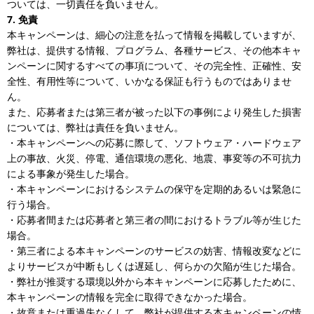
ついては、一切責任を負いません。
7. 免責
本キャンペーンは、細心の注意を払って情報を掲載していますが、
弊社は、提供する情報、プログラム、各種サービス、その他本キャ
ンペーンに関するすべての事項について、その完全性、正確性、安
全性、有用性等について、いかなる保証も行うものではありませ
ん。
また、応募者または第三者が被った以下の事例により発生した損害
については、弊社は責任を負いません。
・本キャンペーンへの応募に際して、ソフトウェア・ハードウェア
上の事故、火災、停電、通信環境の悪化、地震、事変等の不可抗力
による事象が発生した場合。
・本キャンペーンにおけるシステムの保守を定期的あるいは緊急に
行う場合。
・応募者間または応募者と第三者の間におけるトラブル等が生じた
場合。
・第三者による本キャンペーンのサービスの妨害、情報改変などに
よりサービスが中断もしくは遅延し、何らかの欠陥が生じた場合。
・弊社が推奨する環境以外から本キャンペーンに応募したために、
本キャンペーンの情報を完全に取得できなかった場合。
・故意または重過失なくして、弊社が提供する本キャンペーンの情