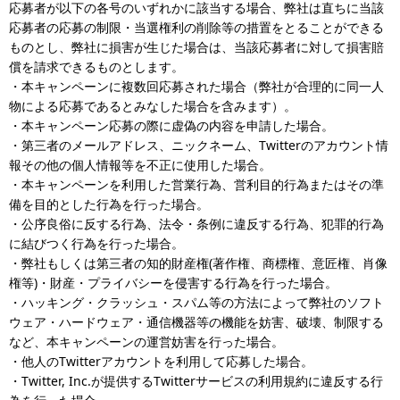
応募者が以下の各号のいずれかに該当する場合、弊社は直ちに当該
応募者の応募の制限・当選権利の削除等の措置をとることができる
ものとし、弊社に損害が生じた場合は、当該応募者に対して損害賠
償を請求できるものとします。
・本キャンペーンに複数回応募された場合（弊社が合理的に同一人
物による応募であるとみなした場合を含みます）。
・本キャンペーン応募の際に虚偽の内容を申請した場合。
・第三者のメールアドレス、ニックネーム、Twitterのアカウント情
報その他の個人情報等を不正に使用した場合。
・本キャンペーンを利用した営業行為、営利目的行為またはその準
備を目的とした行為を行った場合。
・公序良俗に反する行為、法令・条例に違反する行為、犯罪的行為
に結びつく行為を行った場合。
・弊社もしくは第三者の知的財産権(著作権、商標権、意匠権、肖像
権等)・財産・プライバシーを侵害する行為を行った場合。
・ハッキング・クラッシュ・スパム等の方法によって弊社のソフト
ウェア・ハードウェア・通信機器等の機能を妨害、破壊、制限する
など、本キャンペーンの運営妨害を行った場合。
・他人のTwitterアカウントを利用して応募した場合。
・Twitter, Inc.が提供するTwitterサービスの利用規約に違反する行