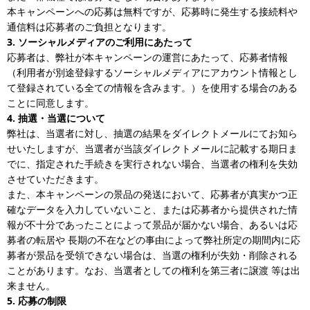
本キャンペーンへの応募は無料ですが、応募時に発生する接続料や
通信料は応募者のご負担となります。
3. ソーシャルメディアのご利用にあたって
応募者は、弊社が本キャンペーンの運営にあたって、応募者情報
（利用者が別途登録するソーシャルメディアにアカウント情報とし
て登録されている全ての情報を含みます。）を使用する場合のある
ことに同意します。
4. 抽選・当選について
弊社は、当選者に対し、抽選の結果をダイレクトメールにてお知ら
せいたしますが、当選者が当該ダイレクトメールに記載する期日ま
でに、指定された手続きを実行されない場合、当選者の権利を失効
させていただきます。
また、本キャンペーンの景品の発送において、応募者が真実かつ正
確なデータを入力していないこと、または応募者から提供された情
報が不十分であったことによって景品が届かない場合、あるいは応
募者の転居や 長期の不在などの事由によって弊社所定の期間内に応
募者が景品を受領できない場合は、当選の権利が失効・削除される
ことがあります。なお、当選者としての権利を第三者に譲渡 等は出
来ません。
5. 応募の制限