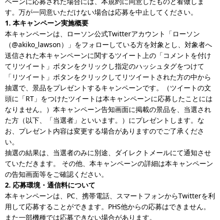
ペーンに応募された場合には、本規約に同意したものと看做しま
す。万が一同意いただけない場合は応募を中止してください。
1. 本キャンペーン実施概要
本キャンペーンは、ローソン公式Twitterアカウント「ローソン
（@akiko_lawson）」をフォローしている方を対象とし、対象者へ
送信された本キャンペーンに関するツイート上の「コメントを付け
てリツイート」ボタンをクリックし指定のハッシュタグをつけて
「リツイート」ボタンをクリックしてリツイートされた方の中から
抽選で、景品をプレゼントするキャンペーンです。（ツイートの文
頭に「RT」をつけたツイートは本キャンペーンに応募したことには
なりません。）本キャンペーン告知画面に掲載の景品を、当選され
た方（以下、「当選者」といいます。）にプレゼントします。な
お、プレゼント内容は変更する場合がありますのでご了承くださ
い。
抽選の結果は、当選者のみに別途、ダイレクトメールにて通知させ
ていただきます。 その他、本キャンペーンの詳細は本キャンペーン
の告知画面等をご確認ください。
2. 応募環境・通信料について
本キャンペーンは、PC、携帯電話、スマートフォンからTwitterを利
用して応募することができます。PHS他からの応募はできません。
また一部機種では応募できない場合があります。