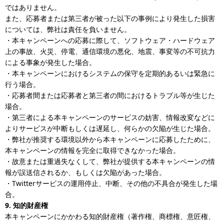
ではありません。
また、応募者または第三者が被った以下の事例により発生した損害
については、弊社は責任を負いません。
・本キャンペーンへの応募に際して、ソフトウェア・ハードウェア
上の事故、火災、停電、通信環境の悪化、地震、事変等の不可抗力
による事象が発生した場合。
・本キャンペーンにおけるシステムの保守を定期的あるいは緊急に
行う場合。
・応募者間または応募者と第三者の間におけるトラブル等が生じた
場合。
・第三者による本キャンペーンのサービスの妨害、情報改変などに
よりサービスが中断もしくは遅延し、何らかの欠陥が生じた場合。
・弊社が推奨する環境以外から本キャンペーンに応募したために、
本キャンペーンの情報を完全に取得できなかった場合。
・故意または重過失なくして、弊社が提供する本キャンペーンの情
報が誤送信されるか、もしくは欠陥があった場合。
・Twitterサービスの運用停止、中断、その他の不具合が発生した場
合。
9. 知的財産権
本キャンペーンにかかわる知的財産権（著作権、商標権、意匠権、