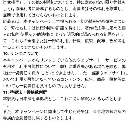
肖像権等）、その他の権利については、特に定めのない限り弊社も
しくは原権利者に帰属するものとし、応募者はその権利を尊重し、
無断で使用してはならないものとします。
応募者は、本キャンペーン上で得られる一切の情報や画像等につい
て、弊社もしくは原権利者の許諾を得ずに、著作権法等に定める個
人の私的 使用その他法律に よって明示的に認められる範囲を超え
て、これらの全部または一部の利用、転載、複製、配布、改変等を
することはできないものとします。
10. リンクについて
本キャンペーンからリンクしている他のウェブサイト・サービスの
有用性、利用可能性について、弊社に重過失がある場合を除き、弊
社は一切責任を負う こと はできません。また、当該ウェブサイトに
おいて利用が可能となっているコンテンツ、広告、商品、役務等に
ついても一切責任を負うものではありません。
11. 準拠法・管轄裁判所
本規約は日本法を準拠法とし、これに従い解釈されるものとしま
す。
また、本キャンペーンに関連して生じた紛争は、東京地方裁判所の
専属的合意管轄に属するものとします。