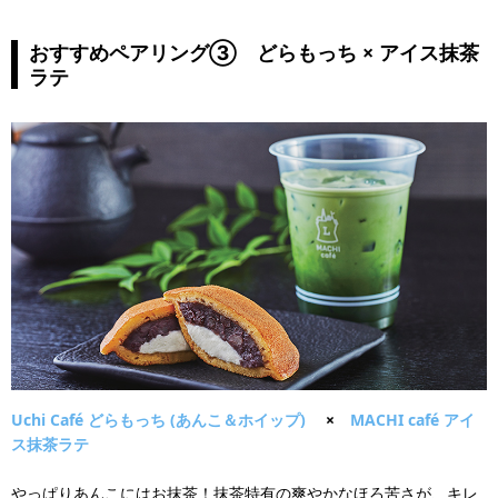
おすすめペアリング③ どらもっち × アイス抹茶
ラテ
Uchi Café どらもっち (あんこ＆ホイップ)
×
MACHI café アイ
ス抹茶ラテ
やっぱりあんこにはお抹茶！抹茶特有の爽やかなほろ苦さが、キレ