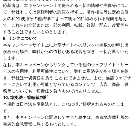
応募者は、本キャンペーン上で得られる一切の情報や画像等につい
て、弊社もしくは原権利者の許諾を得ずに、著作権法等に定める個
人の私的 使用その他法律に よって明示的に認められる範囲を超え
て、これらの全部または一部の利用、転載、複製、配布、改変等を
することはできないものとします。
9. リンクについて
本キャンペーンサイト上に外部サイトへのリンクの掲載のお申し出
があった場合、弊社からの依頼がある場合を除き、一切お断りいた
します。
なお、本キャンペーンからリンクしている他のウェブサイト・サー
ビスの有用性、利用可能性について、弊社に重過失がある場合を除
き、弊社は一切責任を負う こと はできません。また、当該ウェブサ
イトにおいて利用が可能となっているコンテンツ、広告、商品、役
務等についても一切責任を負うものではありません。
10. 準拠法・管轄裁判所
本規約は日本法を準拠法とし、これに従い解釈されるものとしま
す。
また、本キャンペーンに関連して生じた紛争は、東京地方裁判所の
専属的合意管轄に属するものとします。