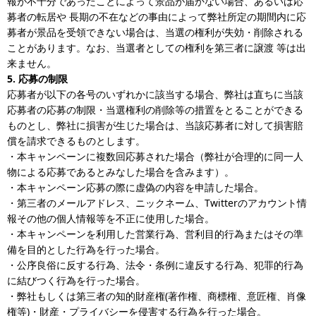
報が不十分であったことによって景品が届かない場合、あるいは応
募者の転居や 長期の不在などの事由によって弊社所定の期間内に応
募者が景品を受領できない場合は、当選の権利が失効・削除される
ことがあります。なお、当選者としての権利を第三者に譲渡 等は出
来ません。
5. 応募の制限
応募者が以下の各号のいずれかに該当する場合、弊社は直ちに当該
応募者の応募の制限・当選権利の削除等の措置をとることができる
ものとし、弊社に損害が生じた場合は、当該応募者に対して損害賠
償を請求できるものとします。
・本キャンペーンに複数回応募された場合（弊社が合理的に同一人
物による応募であるとみなした場合を含みます）。
・本キャンペーン応募の際に虚偽の内容を申請した場合。
・第三者のメールアドレス、ニックネーム、Twitterのアカウント情
報その他の個人情報等を不正に使用した場合。
・本キャンペーンを利用した営業行為、営利目的行為またはその準
備を目的とした行為を行った場合。
・公序良俗に反する行為、法令・条例に違反する行為、犯罪的行為
に結びつく行為を行った場合。
・弊社もしくは第三者の知的財産権(著作権、商標権、意匠権、肖像
権等)・財産・プライバシーを侵害する行為を行った場合。