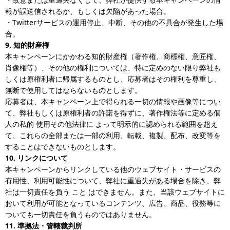
報が誤送信されるか、もしくは欠陥があった場合。
・Twitterサービスの運用停止、中断、その他の不具合が発生した場
合。
9. 知的財産権
本キャンペーンにかかわる知的財産権（著作権、商標権、意匠権、
肖像権等）、その他の権利については、特に定めのない限り弊社も
しくは原権利者に帰属するものとし、応募者はその権利を尊重し、
無断で使用してはならないものとします。
応募者は、本キャンペーン上で得られる一切の情報や画像等につい
て、弊社もしくは原権利者の許諾を得ずに、著作権法等に定める個
人の私的 使用その他法律に よって明示的に認められる範囲を超え
て、これらの全部または一部の利用、転載、複製、配布、改変等を
することはできないものとします。
10. リンクについて
本キャンペーンからリンクしている他のウェブサイト・サービスの
有用性、利用可能性について、弊社に重過失がある場合を除き、弊
社は一切責任を負う こと はできません。また、当該ウェブサイトに
おいて利用が可能となっているコンテンツ、広告、商品、役務等に
ついても一切責任を負うものではありません。
11. 準拠法・管轄裁判所