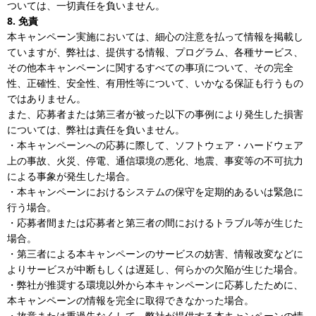
ついては、一切責任を負いません。
8. 免責
本キャンペーン実施においては、細心の注意を払って情報を掲載し
ていますが、弊社は、提供する情報、プログラム、各種サービス、
その他本キャンペーンに関するすべての事項について、その完全
性、正確性、安全性、有用性等について、いかなる保証も行うもの
ではありません。
また、応募者または第三者が被った以下の事例により発生した損害
については、弊社は責任を負いません。
・本キャンペーンへの応募に際して、ソフトウェア・ハードウェア
上の事故、火災、停電、通信環境の悪化、地震、事変等の不可抗力
による事象が発生した場合。
・本キャンペーンにおけるシステムの保守を定期的あるいは緊急に
行う場合。
・応募者間または応募者と第三者の間におけるトラブル等が生じた
場合。
・第三者による本キャンペーンのサービスの妨害、情報改変などに
よりサービスが中断もしくは遅延し、何らかの欠陥が生じた場合。
・弊社が推奨する環境以外から本キャンペーンに応募したために、
本キャンペーンの情報を完全に取得できなかった場合。
・故意または重過失なくして、弊社が提供する本キャンペーンの情