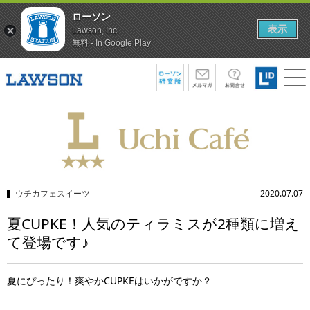
ローソン
表示
Lawson, Inc.
無料 - In Google Play
ウチカフェスイーツ
2020.07.07
夏CUPKE！人気のティラミスが2種類に増え
て登場です♪
夏にぴったり！爽やかCUPKEはいかがですか？