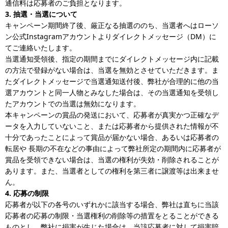
通信料は応募者のご負担となります。
3. 抽選・当選について
キャンペーン期間終了後、厳正なる抽選ののち、当選者へはローソ
ン公式Instagramアカウントよりダイレクトメッセージ（DM）に
てご連絡いたします。
当選通知受領後、指定の期間までにダイレクトメッセージ内に記載
の方法で登録がない場合は、当選を無効とさせていただきます。ま
たダイレクトメッセージで当選通知送付後、弊社が合理的に他の当
選アカウントと同一人物とみなした場合は、その当選通知を受領し
たアカウントでの当選は無効になります。
本キャンペーンの賞品の発送において、応募者が真実かつ正確なデ
ータを入力していないこと、または応募者から提供された情報が不
十分であったことによって賞品が届かない場合、あるいは応募者の
転居や 長期の不在などの事由によって弊社所定の期間内に応募者が
賞品を受領できない場合は、当選の権利が失効・削除されることが
あります。また、当選者としての権利を第三者に譲渡等は出来ませ
ん。
4. 応募の制限
応募者が以下の各号のいずれかに該当する場合、弊社は直ちに当該
応募者の応募の制限・当選権利の削除等の措置をとることができる
ものとし、弊社に損害が生じた場合は、当該応募者に対して損害賠