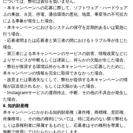
については、弊社は責任を負いません。
・本キャンペーンへの応募に際して、ソフトウェア・ハードウェア
上の事故、火災、停電、通信環境の悪化、地震、事変等の不可抗力
による事象が発生した場合。
・本キャンペーンにおけるシステムの保守を定期的あるいは緊急に
行う場合。
・応募者間または応募者と第三者の間におけるトラブル等が生じた
場合。
・第三者による本キャンペーンのサービスの妨害、情報改変などに
よりサービスが中断もしくは遅延し、何らかの欠陥が生じた場合。
・弊社が推奨する環境以外から本キャンペーンに応募したために、
本キャンペーンの情報を完全に取得できなかった場合。
・故意または重過失なくして、弊社が提供する本キャンペーンの情
報が誤送信されるか、もしくは欠陥があった場合。
・Instagramサービスの運用停止、中断、その他の不具合が発生し
た場合。
8. 知的財産権
本キャンペーンにかかわる知的財産権（著作権、商標権、意匠権、
肖像権等）、その他の権利については、特に定めのない限り弊社も
しくは原権利者に帰属するものとし、応募者はその権利を尊重し、
無断で使用してはならないものとします。