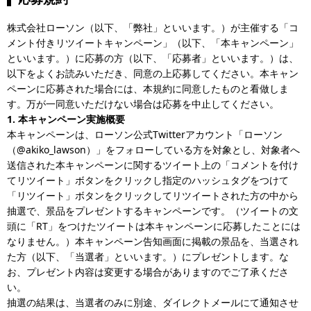
株式会社ローソン（以下、「弊社」といいます。）が主催する「コ
メント付きリツイートキャンペーン」（以下、「本キャンペーン」
といいます。）に応募の方（以下、「応募者」といいます。）は、
以下をよくお読みいただき、同意の上応募してください。本キャン
ペーンに応募された場合には、本規約に同意したものと看做しま
す。万が一同意いただけない場合は応募を中止してください。
1. 本キャンペーン実施概要
本キャンペーンは、ローソン公式Twitterアカウント「ローソン
（@akiko_lawson）」をフォローしている方を対象とし、対象者へ
送信された本キャンペーンに関するツイート上の「コメントを付け
てリツイート」ボタンをクリックし指定のハッシュタグをつけて
「リツイート」ボタンをクリックしてリツイートされた方の中から
抽選で、景品をプレゼントするキャンペーンです。（ツイートの文
頭に「RT」をつけたツイートは本キャンペーンに応募したことには
なりません。）本キャンペーン告知画面に掲載の景品を、当選され
た方（以下、「当選者」といいます。）にプレゼントします。な
お、プレゼント内容は変更する場合がありますのでご了承くださ
い。
抽選の結果は、当選者のみに別途、ダイレクトメールにて通知させ