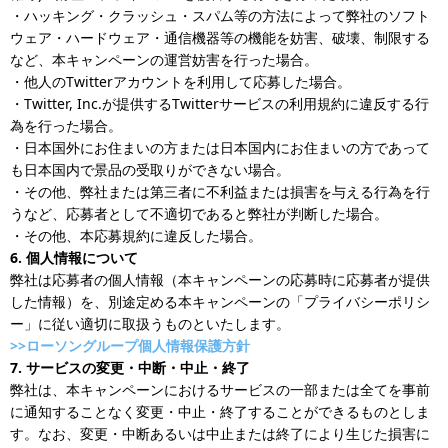
・ハッキング・クラッシュ・スパム等の方法によって弊社のソフト
ウェア・ハードウェア・通信機器等の機能を妨害、破壊、制限する
など、本キャンペーンの運営妨害を行った場合。
・他人のTwitterアカウントを利用して応募した場合。
・Twitter, Inc.が提供するTwitterサービスの利用規約に違反する行
為を行った場合。
・日本国外にお住まいの方または日本国内にお住まいの方であって
も日本国内で景品の受取りができない場合。
・その他、弊社または第三者に不利益または損害を与える行為を行
うなど、応募者として不適切であると弊社が判断した場合。
・その他、本応募規約に違反した場合。
6. 個人情報について
弊社は応募者の個人情報（本キャンペーンの応募時に応募者が提供
した情報）を、別途定める本キャンペーンの「プライバシーポリシ
ー」に従い適切に取扱うものといたします。
>>ローソングループ個人情報保護方針
7. サービスの変更・中断・中止・終了
弊社は、本キャンペーンにおけるサービスの一部または全てを事前
に通知することなく変更・中止・終了することができるものとしま
す。なお、変更・中断あるいは中止または終了により生じた損害に