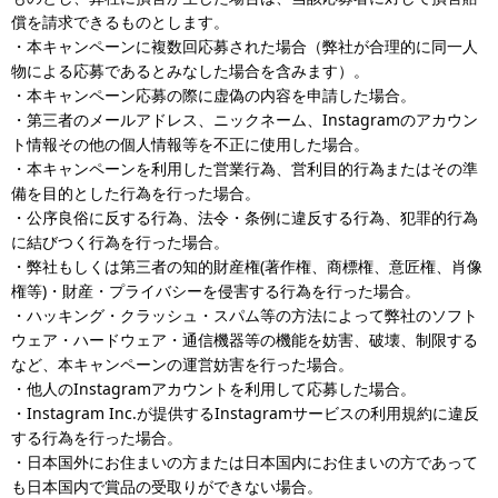
償を請求できるものとします。
・本キャンペーンに複数回応募された場合（弊社が合理的に同一人
物による応募であるとみなした場合を含みます）。
・本キャンペーン応募の際に虚偽の内容を申請した場合。
・第三者のメールアドレス、ニックネーム、Instagramのアカウン
ト情報その他の個人情報等を不正に使用した場合。
・本キャンペーンを利用した営業行為、営利目的行為またはその準
備を目的とした行為を行った場合。
・公序良俗に反する行為、法令・条例に違反する行為、犯罪的行為
に結びつく行為を行った場合。
・弊社もしくは第三者の知的財産権(著作権、商標権、意匠権、肖像
権等)・財産・プライバシーを侵害する行為を行った場合。
・ハッキング・クラッシュ・スパム等の方法によって弊社のソフト
ウェア・ハードウェア・通信機器等の機能を妨害、破壊、制限する
など、本キャンペーンの運営妨害を行った場合。
・他人のInstagramアカウントを利用して応募した場合。
・Instagram Inc.が提供するInstagramサービスの利用規約に違反
する行為を行った場合。
・日本国外にお住まいの方または日本国内にお住まいの方であって
も日本国内で賞品の受取りができない場合。