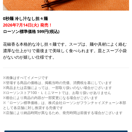
0秒麺 冷し汁なし担々麺
2026年7月14日(火) 発売！
ローソン標準価格 599円(税込)
花椒香る本格的な冷し担々麺です。スープは、麺や具材によく絡む
濃厚な仕上がりで最後まで美味しく食べられます。皿とスープ小袋
がないのが嬉しい仕様です。
※画像はすべてイメージです
※登場する商品の価格は、掲載当時の売価、消費税を基にしています
※商品または店舗によっては、一部取り扱いのない場合がございます
※ローソンストア100・Ｌミニマートでは、お取り扱いがありません
※都合により商品の内容が一部変更になる場合がございます
※「ローソン標準価格」は、株式会社ローソンがフランチャイズチェーン本部
として各店舗に対し推奨する売価です
※店舗により納品時間が異なるため、発売時間は前後する場合がございます