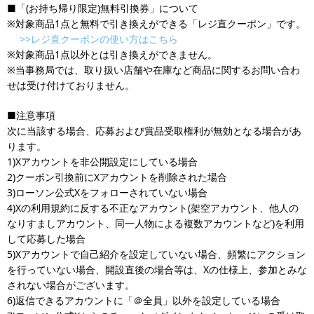
■「(お持ち帰り限定)無料引換券」について
※対象商品1点と無料で引き換えができる「レジ直クーポン」です。
>>レジ直クーポンの使い方はこちら
※対象商品1点以外とは引き換えができません。
※当事務局では、取り扱い店舗や在庫など商品に関するお問い合わ
せは受け付けておりません。
■注意事項
次に当該する場合、応募および賞品受取権利が無効となる場合があ
ります。
1)Xアカウントを非公開設定にしている場合
2)クーポン引換前にXアカウントを削除された場合
3)ローソン公式Xをフォローされていない場合
4)Xの利用規約に反する不正なアカウント(架空アカウント、他人の
なりすましアカウント、同一人物による複数アカウントなど)を利用
して応募した場合
5)Xアカウントで自己紹介を設定していない場合、頻繁にアクション
を行っていない場合、開設直後の場合等は、Xの仕様上、参加とみな
されない場合がございます。
6)返信できるアカウントに「＠全員」以外を設定している場合