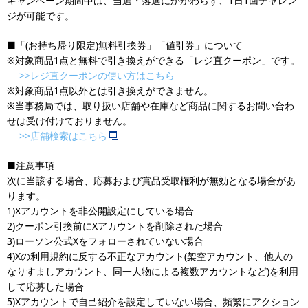
キャンペーン期間中は、当選・落選にかかわらず、1日1回チャレン
ジが可能です。
■「(お持ち帰り限定)無料引換券」「値引券」について
※対象商品1点と無料で引き換えができる「レジ直クーポン」です。
>>レジ直クーポンの使い方はこちら
※対象商品1点以外とは引き換えができません。
※当事務局では、取り扱い店舗や在庫など商品に関するお問い合わ
せは受け付けておりません。
>>店舗検索はこちら
■注意事項
次に当該する場合、応募および賞品受取権利が無効となる場合があ
ります。
1)Xアカウントを非公開設定にしている場合
2)クーポン引換前にXアカウントを削除された場合
3)ローソン公式Xをフォローされていない場合
4)Xの利用規約に反する不正なアカウント(架空アカウント、他人の
なりすましアカウント、同一人物による複数アカウントなど)を利用
して応募した場合
5)Xアカウントで自己紹介を設定していない場合、頻繁にアクション