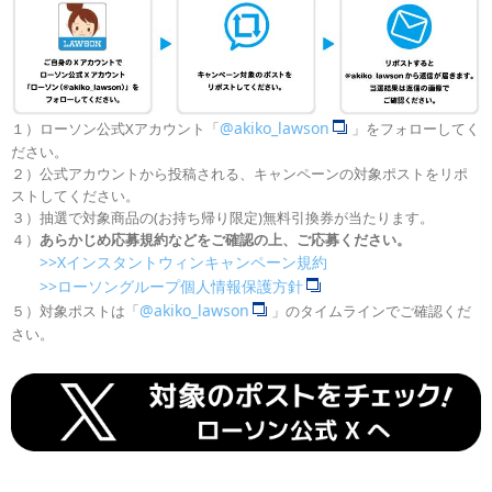
@akiko_lawson
１）ローソン公式Xアカウント「
」をフォローしてく
ださい。
２）公式アカウントから投稿される、キャンペーンの対象ポストをリポ
ストしてください。
３）抽選で対象商品の(お持ち帰り限定)無料引換券が当たります。
４）
あらかじめ応募規約などをご確認の上、ご応募ください。
>>Xインスタントウィンキャンペーン規約
>>ローソングループ個人情報保護方針
@akiko_lawson
５）対象ポストは「
」のタイムラインでご確認くだ
さい。