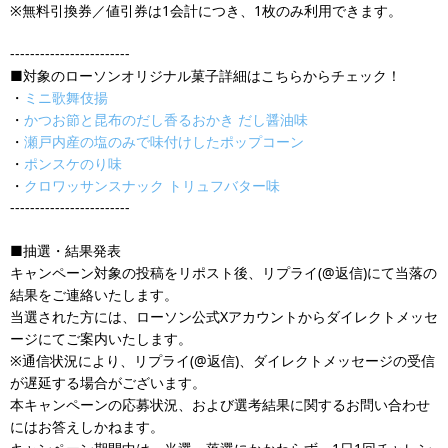
※無料引換券／値引券は1会計につき、1枚のみ利用できます。
------------------------
■対象のローソンオリジナル菓子詳細はこちらからチェック！
・
ミニ歌舞伎揚
・
かつお節と昆布のだし香るおかき だし醤油味
・
瀬戸内産の塩のみで味付けしたポップコーン
・
ポンスケのり味
・
クロワッサンスナック トリュフバター味
------------------------
■抽選・結果発表
キャンペーン対象の投稿をリポスト後、リプライ(@返信)にて当落の
結果をご連絡いたします。
当選された方には、ローソン公式Xアカウントからダイレクトメッセ
ージにてご案内いたします。
※通信状況により、リプライ(@返信)、ダイレクトメッセージの受信
が遅延する場合がございます。
本キャンペーンの応募状況、および選考結果に関するお問い合わせ
にはお答えしかねます。