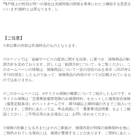
*5
戸籍上の性別が同一の場合は夫婦同様の関係を将来にわたり継続する意思を
いいます(婚約とは異なります。)。
【ご注意】
※本記事の内容は作成時点のものとなります。
※ローソンでは「金融サービスの提供に関する法律」に基づき、保険商品の勧
誘方針を定めております。詳しくは「勧誘方針について」をご覧ください。こ
のホームページの情報は、保険商品について一定の項目のみを表示（2025年2
月10日現在）したものであって、保険商品の内容のすべてが記載されているも
のではありません。
※このホームページは、eサイクル保険の概要についてご紹介したものです。e
サイクル保険は「交通事故傷害危険のみ補償特約」をセットした傷害総合保険
（傷害定額条項）のペットネームです。満18歳以上満69歳の方までご加入いた
だけます。ご契約にあたっては、申込画面にて「重要事項説明書」をよくご確
認ください。ご不明点等がある場合には、お問い合わせください。
※保険の対象となる方またはそのご家族が、補償内容が同様の保険契約を他に
ご契約されている場合には、補償が重複することがあります。ご契約にあたっ