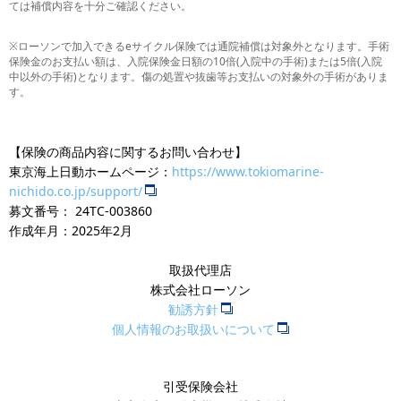
ては補償内容を十分ご確認ください。
※ローソンで加入できるeサイクル保険では通院補償は対象外となります。手術
保険金のお支払い額は、入院保険金日額の10倍(入院中の手術)または5倍(入院
中以外の手術)となります。傷の処置や抜歯等お支払いの対象外の手術がありま
す。
【保険の商品内容に関するお問い合わせ】
東京海上日動ホームページ：
https://www.tokiomarine-
nichido.co.jp/support/
募文番号： 24TC-003860
作成年月：2025年2月
取扱代理店
株式会社ローソン
勧誘方針
個人情報のお取扱いについて
引受保険会社