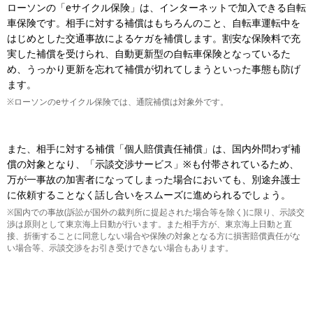
ローソンの「eサイクル保険」は、インターネットで加入できる自転
車保険です。相手に対する補償はもちろんのこと、自転車運転中を
はじめとした交通事故によるケガを補償します。割安な保険料で充
実した補償を受けられ、自動更新型の自転車保険となっているた
め、うっかり更新を忘れて補償が切れてしまうといった事態も防げ
ます。
※ローソンのeサイクル保険では、通院補償は対象外です。
また、相手に対する補償「個人賠償責任補償」は、国内外問わず補
償の対象となり、「示談交渉サービス」※も付帯されているため、
万が一事故の加害者になってしまった場合においても、別途弁護士
に依頼することなく話し合いをスムーズに進められるでしょう。
※国内での事故(訴訟が国外の裁判所に提起された場合等を除く)に限り、示談交
渉は原則として東京海上日動が行います。また相手方が、東京海上日動と直
接、折衝することに同意しない場合や保険の対象となる方に損害賠償責任がな
い場合等、示談交渉をお引き受けできない場合もあります。