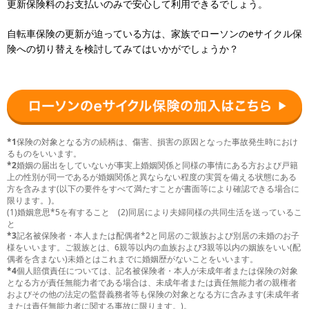
更新保険料のお支払いのみで安心して利用できるでしょう。
自転車保険の更新が迫っている方は、家族でローソンのeサイクル保
険への切り替えを検討してみてはいかがでしょうか？
*1
保険の対象となる方の続柄は、傷害、損害の原因となった事故発生時におけ
るものをいいます。
*2
婚姻の届出をしていないが事実上婚姻関係と同様の事情にある方および戸籍
上の性別が同一であるが婚姻関係と異ならない程度の実質を備える状態にある
方を含みます(以下の要件をすべて満たすことが書面等により確認できる場合に
限ります。)。
(1)婚姻意思*5を有すること (2)同居により夫婦同様の共同生活を送っているこ
と
*3
記名被保険者・本人または配偶者*2と同居のご親族および別居の未婚のお子
様をいいます。ご親族とは、6親等以内の血族および3親等以内の姻族をいい(配
偶者を含まない)未婚とはこれまでに婚姻歴がないことをいいます。
*4
個人賠償責任については、記名被保険者・本人が未成年者または保険の対象
となる方が責任無能力者である場合は、未成年者または責任無能力者の親権者
およびその他の法定の監督義務者等も保険の対象となる方に含みます(未成年者
または責任無能力者に関する事故に限ります。)。