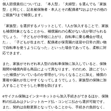
個人賠償責任については、「本人型」「夫婦型」を選んでも「家族
型」と同じく、記名被保険者・本人とその配偶者*2およびその他の
ご親族*3まで補償します。
「家族型」を選択するメリットとして、1人が加入することで、家族
も補償対象となることから、補償漏れの心配がない点が挙げられる
でしょう。「子どもが小学校に上がり、自転車に乗る機会が増え
た」、「子どもが生まれて、配偶者が保育園の送迎や日常の買い物
で自転車を使うようになった」といった場合であっても、柔軟に対
応できます。
また、家族がそれぞれ本人型の自転車保険に加入していると、保険
期間や補償内容も商品によって異なります。そのため、誰にどうい
った補償がついているのか管理がしづらくなることに加え、補償の
重複や漏れが生じやすくなってしまうでしょう。家族型の保険に加
入することでそうした事態を防げます。
eサイクル保険はインターネットから加入手続きができるほか、保険
料の払込みはクレジットカード払・コンビニ払から選択可能です。
また、契約は自動更新となっていることから、手続きの負担なく、