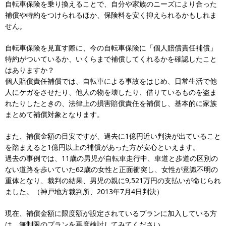
自転車保険を乗り換えることで、自分や家族のニーズにより合った
補償や特約をつけられるほか、保険料を安く抑えられるかもしれま
せん。
自転車保険を見直す際に、今の自転車保険に「個人賠償責任補償」
特約がついているか、いくらまで補償してくれるかを確認したこと
はありますか？
個人賠償責任補償では、自転車による事故をはじめ、日常生活で他
人にケガをさせたり、他人の物を壊したり、借りているものを盗ま
れたりしたときの、法律上の損害賠償責任を補償し、基本的に家族
まとめて補償対象となります。
また、補償金額の目安ですが、過去に1億円近い判決が出ていること
を踏まえると1億円以上の補償があった方が安心といえます。
過去の事例では、11歳の男児が自転車走行中、車道と歩道の区別の
ない道路を歩いていた62歳の女性と正面衝突し、女性が意識不明の
重体となり、裁判の結果、男児の親に9,521万円の支払いが命じられ
ました。（神戸地方裁判所、2013年7月4日判決）
現在、補償金額に限度額が設定されているプランに加入している方
は、無制限のプランを再度検討してみてください。