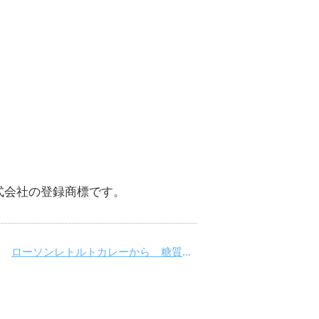
式会社の登録商標です。
ローソンレトルトカレーから 糖質を抑えたスパイスきわだつシリーズが発売中！