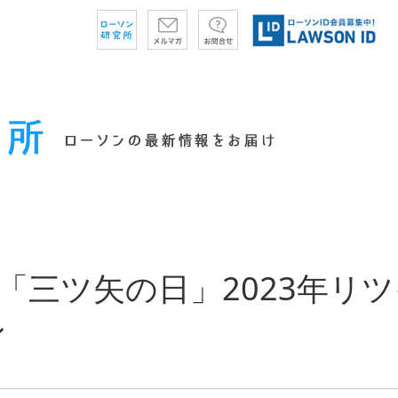
は「三ツ矢の日」2023年リ
ン