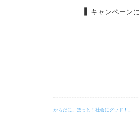
キャンペーン
からだに、ほっと！社会にグッド！ 春やすミルクフェア