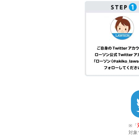
※「
対象