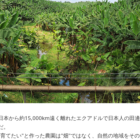
本から約15,000km遠く離れたエクアドルで日本人の田
だ。
で育てたい"と作った農園は"畑"ではなく、自然の地域をそ