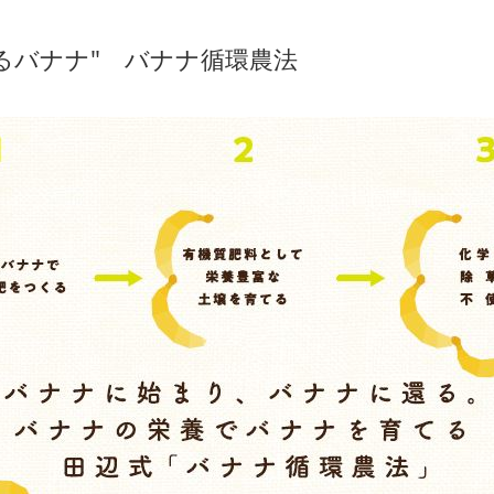
るバナナ" バナナ循環農法