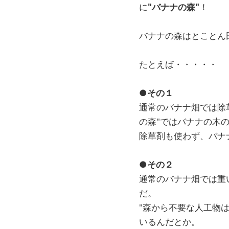
に
"バナナの森"
！
バナナの森はとことん
たとえば・・・・・
●その１
通常のバナナ畑では除
の森"ではバナナの木
除草剤も使わず、バナ
●その２
通常のバナナ畑では重
だ。
"森から不要な人工物
いるんだとか。