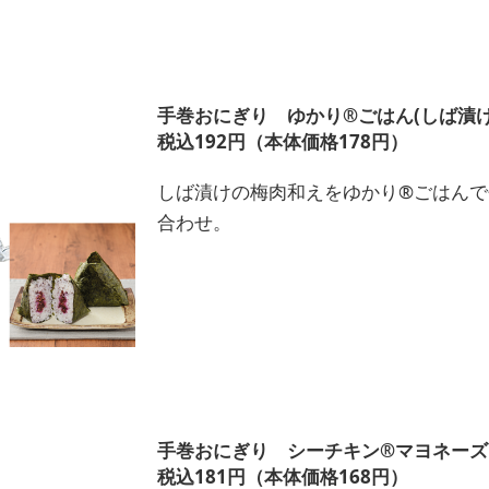
手巻おにぎり ゆかり®ごはん(しば漬け
税込192円（本体価格178円）
しば漬けの梅肉和えをゆかり®ごはん
合わせ。
手巻おにぎり シーチキン®マヨネーズ
税込181円（本体価格168円）