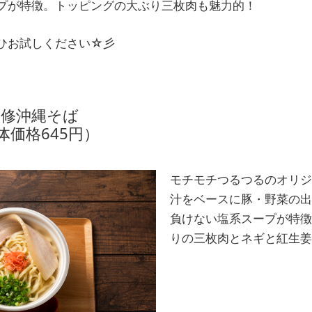
プが特徴。トッピングの大ぶり三枚肉も魅力的！
ひお試しください☆彡
監修沖縄そば
体価格645円）
モチモチつるつるのオリジ
汁をベースに豚・野菜の出
負けない塩系スープが特徴
りの三枚肉とネギと紅生姜