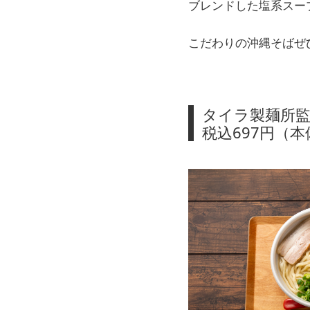
ブレンドした塩系スー
こだわりの沖縄そばぜ
タイラ製麺所
税込697円（本