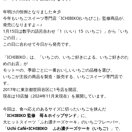
年明けの恒例となりました☆彡
今年もいちごスイーツ専門店「ICHIBIKO(いちびこ)」監修商品が、
発売になりますよ～♪
1月15日は数字の語呂合わせ「1（いい）15（いちご）」から「いち
ごの日」。
この日に合わせて今日から発売です。
「ICHIBIKO」は、「いちごの、いちご好きによる、いちご好きのた
めのお店」が
モットーの、季節ごとに一番おいしいいちごの品種を選び、
いちごが主役の商品を製造・販売する、いちごスイーツ専門店で
す。
2017年に東京都世田谷区に1号店を開店、
現在は10店舗（2024年11月末現在）を展開しています。
今回は、食べ応えのあるサイズに切ったいちごを挟んだ
「
ICHIBIKO
監修 苺＆ホイップサンド
」に、
大ヒットスイーツ「ふわ濃チーズケーキ」のいちごフレーバー、
「
Uchi Café×ICHIBIKO
ふわ濃チーズケーキ（いちご）
」で、