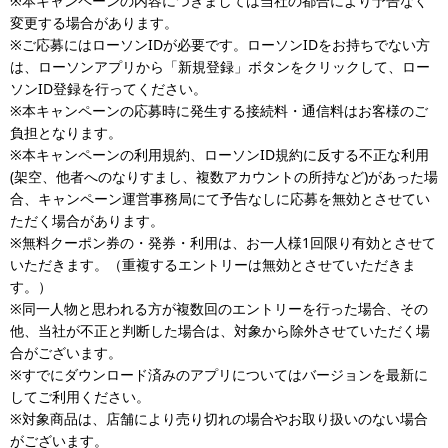
※本キャンペーンの内容につきましては当社の都合により予告なく
変更する場合があります。
※ご応募にはローソンIDが必要です。ローソンIDをお持ちでない方
は、ローソンアプリから「新規登録」ボタンをクリックして、ロー
ソンID登録を行ってください。
※本キャンペーンの応募時に発生する接続料・通信料はお客様のご
負担となります。
※本キャンペーンの利用規約、ローソンID規約に反する不正な利用
(架空、他者へのなりすまし、複数アカウントの所持など)があった場
合、キャンペーン運営事務局にて予告なしに応募を無効とさせてい
ただく場合があります。
※無料クーポン券の・発券・利用は、お一人様1回限り有効とさせて
いただきます。（重複するエントリーは無効とさせていただきま
す。）
※同一人物と思われる方が複数回のエントリーを行った場合、その
他、当社が不正と判断した場合は、対象から除外させていただく場
合がございます。
※すでにダウンロード済みのアプリについてはバージョンを最新に
してご利用ください。
※対象商品は、店舗により売り切れの場合やお取り扱いのない場合
がございます。