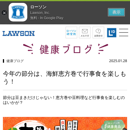
ローソン
表示
Lawson, Inc.
無料 - In Google Play
健康ブログ
2025.01.28
今年の節分は、海鮮恵方巻で行事食を楽しも
う！
節分は豆まきだけじゃない！恵方巻や豆料理など行事食を楽しむの
はいかが？