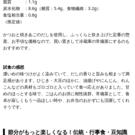
脂質 ：1.1g
炭水化物 ：8.6g（糖質：5.4g、食物繊維：3.2g）
食塩相当量：0.8g
（推定値）
かつおと焼きあごのだしを使用し、ふっくらと炊き上げた定番の惣
菜。お手頃な価格なので、買い置きして冷蔵庫の常備菜にするのも
おすすめです。
試食の感想
濃いめの味つけがよく染みていて、だしの香りと旨みも相まって満
足感があります。ひじき・大豆のほかに、油揚げやにんじん、れん
こんなどの具材もゴロゴロと入っていて食べ応えがありました。甘
めのほっとする味で、ごはんのお供に相性抜群。常備菜として、食
卓が寂しくもう一品ほしい時や、お弁当のおかずにも活躍してくれ
そうです。
節分がもっと楽しくなる！伝統・行事食・豆知識