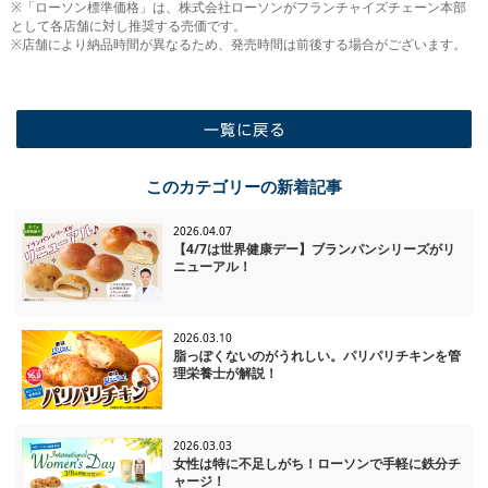
※「ローソン標準価格」は、株式会社ローソンがフランチャイズチェーン本部
として各店舗に対し推奨する売価です。
※店舗により納品時間が異なるため、発売時間は前後する場合がございます。
一覧に戻る
このカテゴリーの新着記事
2026.04.07
【4/7は世界健康デー】ブランパンシリーズがリ
ニューアル！
2026.03.10
脂っぽくないのがうれしい。パリパリチキンを管
理栄養士が解説！
2026.03.03
女性は特に不足しがち！ローソンで手軽に鉄分チ
ャージ！