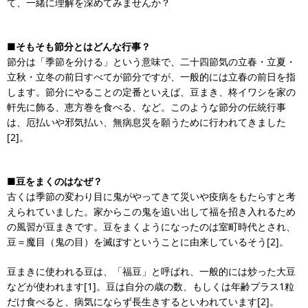
て、一緒に理解を深めてみませんか？
■そもそも節分とはどんな行事？
節分は「季節を分ける」という意味で、二十四節気の立春・立夏・
立秋・立冬の前日すべてが節分ですが、一般的には立春の前日を指
します。節分にやることの定番といえば、豆まき、柊イワシを家の
軒先に飾る、恵方巻を食べる、など。このような節分の伝統行事
は、厄払いや邪気払い、無病息災を願うために行われてきました
[2]。
■豆をまくのはなぜ？
古くは季節の変わり目に鬼がやってきて災いや疫病をもたらすと考
えられていました。家からこの鬼を追い出して福を招き入れるため
の風習が豆まきです。豆をまくようになったのは室町時代とされ、
豆＝魔目（鬼の目）を滅ぼすということに由来しているそう[2]。
豆まきに使われる豆は、「福豆」と呼ばれ、一般的には炒った大豆
などが使われます[1]。豆は自分の歳の数、もしくは年齢プラス1粒
だけ食べると、病気にならず長生きするといわれています[2]。