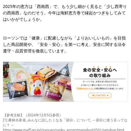
2025年の恵方は「西南西」で、もう少し細かく見ると「少し西寄り
の西南西」なのだそう。今年は海鮮恵方巻で縁起かつぎをしてみて
はいかがでしょうか。
ローソンでは「健康」に配慮しながら「よりおいしいもの」を目指
した商品開発や、「安全・安心」を第一に考え、安全に関する法令
遵守・品質管理を徹底しています。
【参考文献】（2024年12月5日参照）
[1] 農林水産省, みんなに話したくなる「節分」について, ～節分に使う豆ってな
に？ ～
https://www.maff.go.jp/j/syouan/syoku_anzen/manabu/r0501/setubun.html