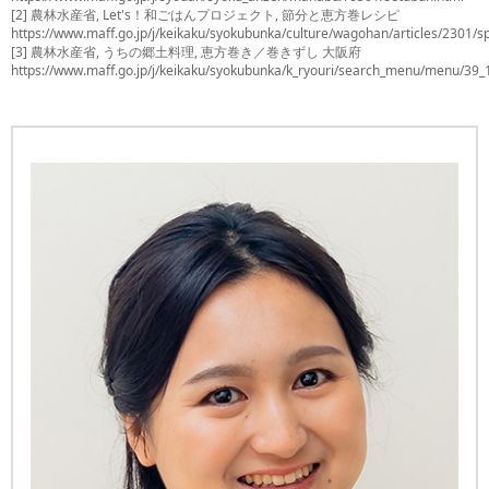
[2] 農林水産省, Let's！和ごはんプロジェクト, 節分と恵方巻レシピ
https://www.maff.go.jp/j/keikaku/syokubunka/culture/wagohan/articles/2301/s
[3] 農林水産省, うちの郷土料理, 恵方巻き／巻きずし 大阪府
https://www.maff.go.jp/j/keikaku/syokubunka/k_ryouri/search_menu/menu/39_