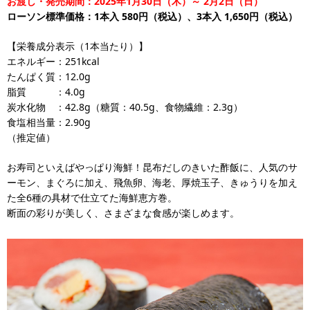
お渡し・発売期間：2025年1月30日（木）～ 2月2日（日）
ローソン標準価格：1本入 580円（税込）、3本入 1,650円（税込）
【栄養成分表示（1本当たり）】
エネルギー：251kcal
たんぱく質：12.0g
脂質 ：4.0g
炭水化物 ：42.8g（糖質：40.5g、食物繊維：2.3g）
食塩相当量：2.90g
（推定値）
お寿司といえばやっぱり海鮮！昆布だしのきいた酢飯に、人気のサ
ーモン、まぐろに加え、飛魚卵、海老、厚焼玉子、きゅうりを加え
た全6種の具材で仕立てた海鮮恵方巻。
断面の彩りが美しく、さまざまな食感が楽しめます。