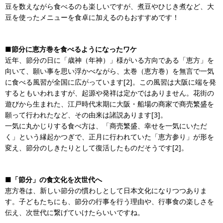
豆を数えながら食べるのも楽しいですが、煮豆やひじき煮など、大
豆を使ったメニューを食卓に加えるのもおすすめです！
■節分に恵方巻を食べるようになったワケ
近年、節分の日に「歳神（年神）」様がいる方向である「恵方」を
向いて、願い事を思い浮かべながら、太巻（恵方巻）を無言で一気
に食べる風習が全国に広がっています[2]。この風習は大阪に端を発
するともいわれますが、起源や発祥は定かではありません。花街の
遊びから生まれた、江戸時代末期に大阪・船場の商家で商売繁盛を
願って行われたなど、その由来は諸説あります[3]。
一気に丸かじりする食べ方は、「商売繁盛、幸せを一気にいただ
く」という縁起かつぎで、正月に行われていた「恵方参り」が形を
変え、節分のしきたりとして復活したものだそうです[2]。
■「節分」の食文化を次世代へ
恵方巻は、新しい節分の慣わしとして日本文化になりつつありま
す。子どもたちにも、節分の行事を行う理由や、行事食の楽しさを
伝え、次世代に繋げていけたらいいですね。