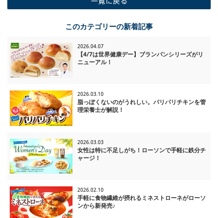
一覧に戻る
このカテゴリーの新着記事
2026.04.07
【4/7は世界健康デー】ブランパンシリーズがリ
ニューアル！
2026.03.10
脂っぽくないのがうれしい。パリパリチキンを管
理栄養士が解説！
2026.03.03
女性は特に不足しがち！ローソンで手軽に鉄分チ
ャージ！
2026.02.10
手軽に食物繊維が摂れるミネストローネがローソ
ンから新発売♪