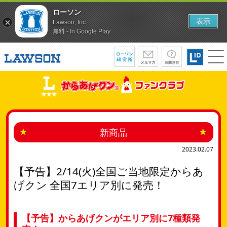
ローソン
表示
Lawson, Inc.
無料 - In Google Play
新商品
2023.02.07
【予告】2/14(火)全国ご当地限定からあ
げクン 全国7エリア別に発売！
【予告】からあげクンがエリア別に7種類発