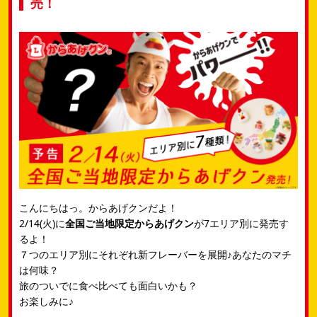
売！
こんにちはっ。からあげクンだよ！
2/14(火)に
全国ご当地限定からあげクン
が7エリア別に発売す
るよ！
７つのエリア別にそれぞれ新フレーバーを展開♪あなたのマチ
は何味？
旅のついでに食べ比べても面白いかも？
お楽しみに♪