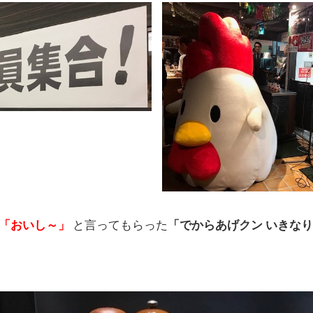
「おいし～」
と言ってもらった
「でからあげクン いきな