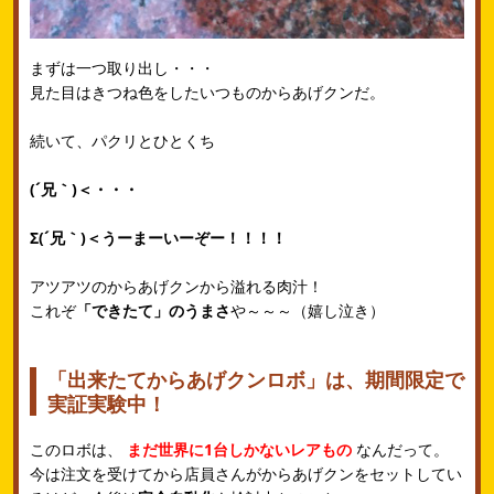
まずは一つ取り出し・・・
見た目はきつね色をしたいつものからあげクンだ。
続いて、パクリとひとくち
(´兄｀)＜・・・
Σ(´兄｀)＜うーまーいーぞー！！！！
アツアツのからあげクンから溢れる肉汁！
これぞ
「できたて」のうまさ
や～～～（嬉し泣き）
「出来たてからあげクンロボ」は、期間限定で
実証実験中！
このロボは、
まだ世界に1台しかないレアもの
なんだって。
今は注文を受けてから店員さんがからあげクンをセットしてい