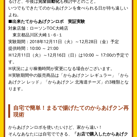
るけど、今後は
完全自動化
も検討中とのこと。
いつでもできたてのからあげクンを食べられる日が待ち遠しい
よね。
■出来たてからあげクンロボ 実証実験
対象店舗：ローソンTOC大崎店
東京都品川区大崎１‐６‐１
実験期間：2018年12月11日（火）～12月28日（金）予定
提供時間：10:00 ～ 21:00
※12月11日（火）～12月16日（日）は10:00 ～ 17:00の予定で
す。
※状況により稼働時間が変更になる場合がございます。
※実験期間中の販売商品は「からあげクン レギュラー」「から
あげクン レッド」「からあげクン 北海道チーズ」の3種類とな
ります。
自宅で簡単！まるで揚げたてのからあげクン再
現術
からあげクンロボを使いたいけど、家から遠い！
そんなあなたには自宅でできる、
「お店で購入したからあげク