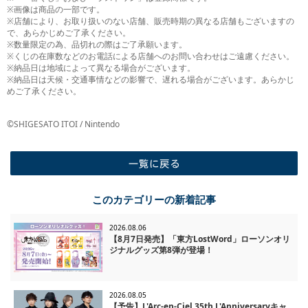
※画像は商品の一部です。
※店舗により、お取り扱いのない店舗、販売時期の異なる店舗もございますの
で、あらかじめご了承ください。
※数量限定の為、品切れの際はご了承願います。
※くじの在庫数などのお電話による店舗へのお問い合わせはご遠慮ください。
※納品日は地域によって異なる場合がございます。
※納品日は天候・交通事情などの影響で、遅れる場合がございます。あらかじ
めご了承ください。
©SHIGESATO ITOI / Nintendo
一覧に戻る
このカテゴリーの新着記事
2026.08.06
【8月7日発売】「東方LostWord」ローソンオリ
ジナルグッズ第8弾が登場！
2026.08.05
【予告】L'Arc-en-Ciel 35th L'Anniversaryキャ