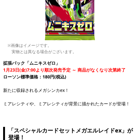
※画像はイメージです。
実物とは異なる場合がございます。
拡張パック「ムニキスゼロ」
1月23日(金)7:00より順次発売予定 ～ 商品がなくなり次第終了
ローソン標準価格：180円(税込)
新たに収録されるメガシンカex！
ミアレシティや、ミアレシティが背景に描かれたカードが登場！
「スペシャルカードセットメガエルレイドex」が
登場！