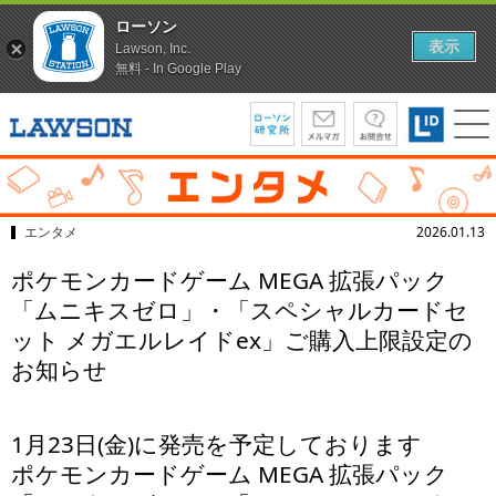
ローソン
表示
Lawson, Inc.
無料 - In Google Play
エンタメ
2026.01.13
ポケモンカードゲーム MEGA 拡張パック
「ムニキスゼロ」・「スペシャルカードセ
ット メガエルレイドex」ご購入上限設定の
お知らせ
1月23日(金)に発売を予定しております
ポケモンカードゲーム MEGA 拡張パック