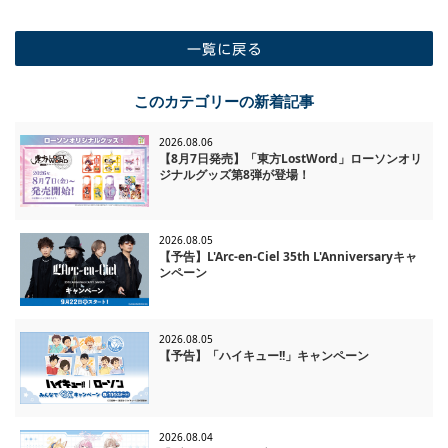
一覧に戻る
このカテゴリーの新着記事
2026.08.06
【8月7日発売】「東方LostWord」ローソンオリ
ジナルグッズ第8弾が登場！
2026.08.05
【予告】L'Arc-en-Ciel 35th L'Anniversaryキャ
ンペーン
2026.08.05
【予告】「ハイキュー!!」キャンペーン
2026.08.04