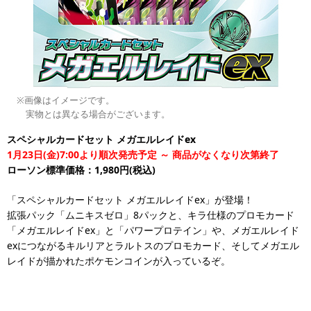
※画像はイメージです。
実物とは異なる場合がございます。
スペシャルカードセット メガエルレイドex
1月23日(金)7:00より順次発売予定 ～ 商品がなくなり次第終了
ローソン標準価格：1,980円(税込)
「スペシャルカードセット メガエルレイドex」が登場！
拡張パック「ムニキスゼロ」8パックと、キラ仕様のプロモカード
「メガエルレイドex」と「パワープロテイン」や、メガエルレイド
exにつながるキルリアとラルトスのプロモカード、そしてメガエル
レイドが描かれたポケモンコインが入っているぞ。