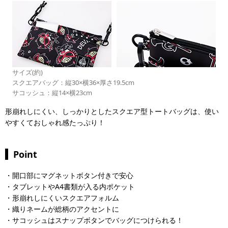
サイズ(約)
スクエアバッグ：縦30×横36×厚さ19.5cm
サコッシュ：縦14×横23cm
形崩れしにくい、しっかりとしたスクエア型トートバッグは、使い
やすくておしゃれ感たっぷり！
Point
・開口部にマグネットボタン付きで安心
・タブレットやA4書類が入る内ポケット
・形崩れしにくいスクエアフォルム
・織りネームが総柄のアクセントに
・サコッシュはスナップボタンでバッグにつけられる！