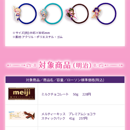
※サイズ(約):H45×W45mm
※素材:アクリル・ポリエステル・ゴム
対象商品
商品名
容量
ローソン標準価格(税込)
ミルクチョコレート
50g
228円
メルティーキッス プレミアムショコラ
スティックパック
41g
257円