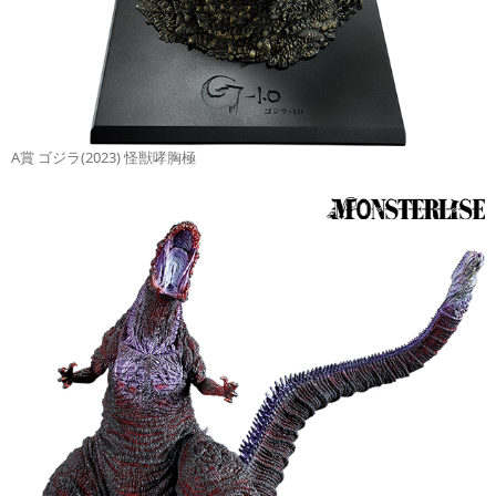
A賞 ゴジラ(2023) 怪獣哮胸極