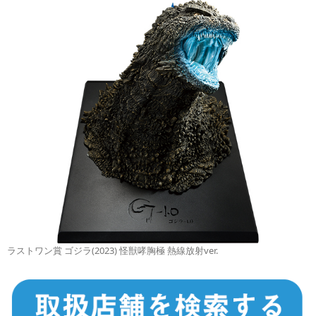
ラストワン賞 ゴジラ(2023) 怪獣哮胸極 熱線放射ver.