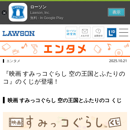
ローソン
表示
Lawson, Inc.
無料 - In Google Play
エンタメ
2025.10.21
『映画 すみっコぐらし 空の王国とふたりの
コ』のくじが登場！
映画 すみっコぐらし 空の王国とふたりのコ くじ