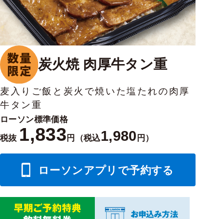
炭火焼 肉厚牛タン重
麦入りご飯と炭火で焼いた塩たれの肉厚
牛タン重
ローソン標準価格
1,833
1,980
税抜
円（税込
円）
ローソンアプリで予約する