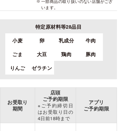
一部商品の取り扱いのない店舗がござ
います。
特定原材料等28品目
小麦
卵
乳成分
牛肉
ごま
大豆
鶏肉
豚肉
りんご
ゼラチン
店頭
ご予約期限
お受取り
アプリ
※ご予約締切日
期間
ご予約期限
は
お受取り日の
4日前
18時まで