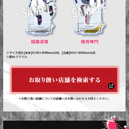
※サイズ(約):[本体]H140×W99mm以内、[台座]H54×W60mm以内
※素材:アクリル
※お取り扱い店舗についての店舗へのお問い合わせはお控えください。