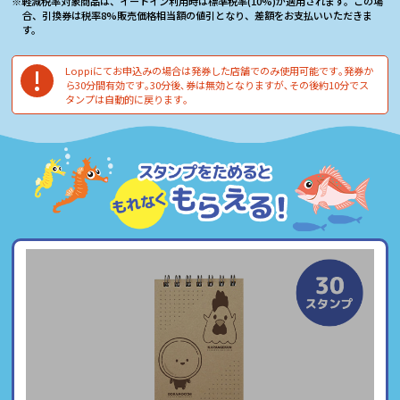
※軽減税率対象商品は、イートイン利⽤時は標準税率(10%)が適⽤されます。この場
合、引換券は税率8%販売価格相当額の値引となり、差額をお⽀払いいただきま
す。
!
Loppiにてお申込みの場合は発券した店舗でのみ使⽤可能です｡発券か
ら30分間有効です｡30分後､券は無効となりますが､その後約10分でス
タンプは⾃動的に戻ります｡