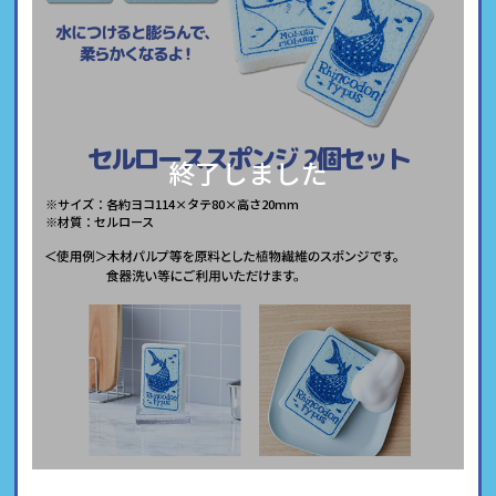
セルローススポンジ
2個セット
終了しました
※サイズ：各約ヨコ114×タテ80×高さ20mm
※材質：セルロース