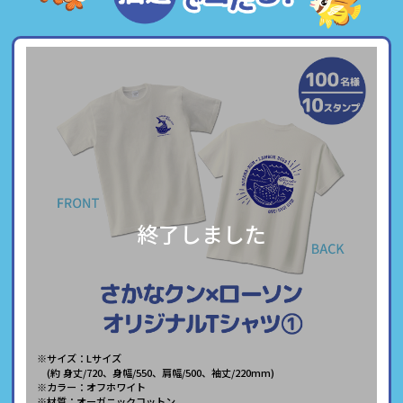
終了しました
※サイズ：Lサイズ
(約 身丈/720、身幅/550、肩幅/500、袖丈/220mm)
※カラー：オフホワイト
※材質：オーガニックコットン