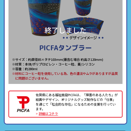
終了しました
PICFAタンブラー
※サイズ：約直径85×タテ103mm(蓋含む場合 約高さ120mm)
※材質：本体/ポリプロピレン・コーヒー粒、蓋/シリコン
※容量：約280ml
※材料にコーヒー粒を使用している為、色の濃淡やムラがありますが品質
に問題はございません。
佐賀県にある福祉施設PICFAは、「障害のある人たち」が
絵画やデザイン、オリジナルグッズ制作などの「仕事」
を通じて「社会的な存在」になるための支援を行ってい
ます。
>
詳細はコチラ