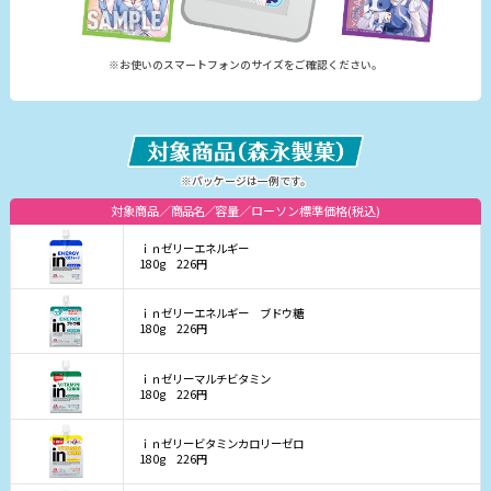
※お使いのスマートフォンのサイズをご確認ください。
※パッケージは一例です。
対象商品
商品名
容量
ローソン標準価格(税込)
ｉｎゼリーエネルギー
180g
226円
ｉｎゼリーエネルギー ブドウ糖
180g
226円
ｉｎゼリーマルチビタミン
180g
226円
ｉｎゼリービタミンカロリーゼロ
180g
226円