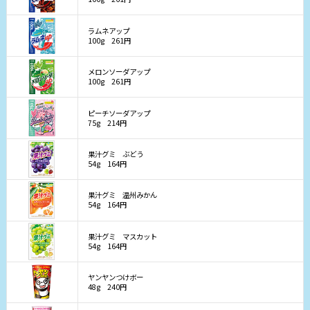
ラムネアップ
100g
261円
メロンソーダアップ
100g
261円
ピーチソーダアップ
75g
214円
果汁グミ ぶどう
54g
164円
果汁グミ 温州みかん
54g
164円
果汁グミ マスカット
54g
164円
ヤンヤンつけボー
48g
240円