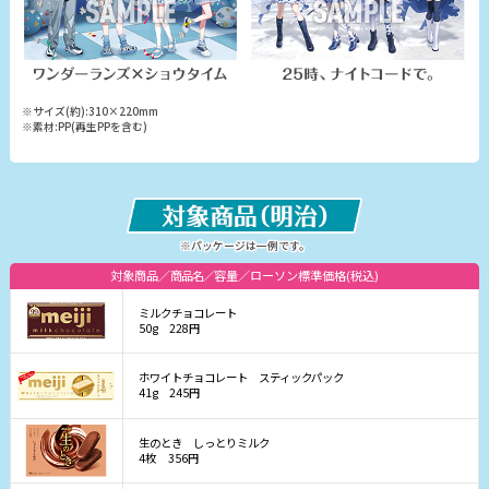
※サイズ(約):310×220mm
※素材:PP(再生PPを含む)
※パッケージは一例です。
対象商品
商品名
容量
ローソン標準価格(税込)
ミルクチョコレート
50g
228円
ホワイトチョコレート スティックパック
41g
245円
生のとき しっとりミルク
4枚
356円