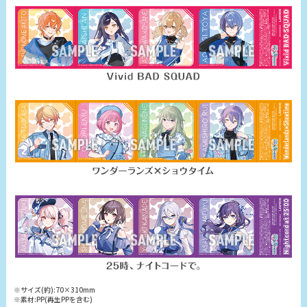
※サイズ(約):70×310mm
※素材:PP(再生PPを含む)