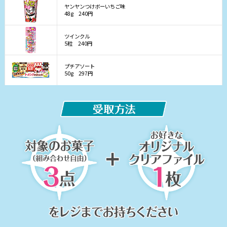
ヤンヤンつけボーいちご味
48g
240円
ツインクル
5粒
240円
プチアソート
50g
297円