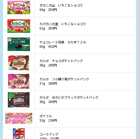
きのこの山 いちご＆ショコラ
64g
284円
たけのこの里 いちご＆ショコラ
61g
284円
チョコレート効果 カカオ７２％
65g
401円
ガルボ チョコポケットパック
38g
189円
ガルボ つぶ練り苺ポケットパック
37g
189円
ガルボ ほろにがブラックポケットパック
38g
189円
ポイフル
53g
159円
コーラアップ
100g
261円