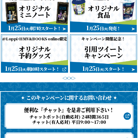
オリジナル
オリジナル
ミニノート
食品
1
25
1
25
月
日
朝7時スタート！
月
日
発売！
(火)
(火)
キャンペーン開催記念！
@Loppi･HMV&BOOKS online限定
オリジナル
引用ツイート
予約グッズ
キャンペーン
1
25
1
25
月
日
朝10時スタート！
月
日
スタート！
(火)
(火)
このキャンペーンに関するお問い合わせ
便利な『チャット』を是非ご利用下さい！
チャットボット(自動応対) 24時間365日
チャット(有人応対) 平日9:00～17:00