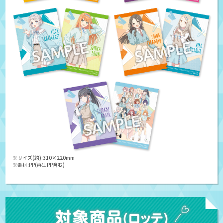
※サイズ(約):310×220mm
※素材:PP(再生PP含む)