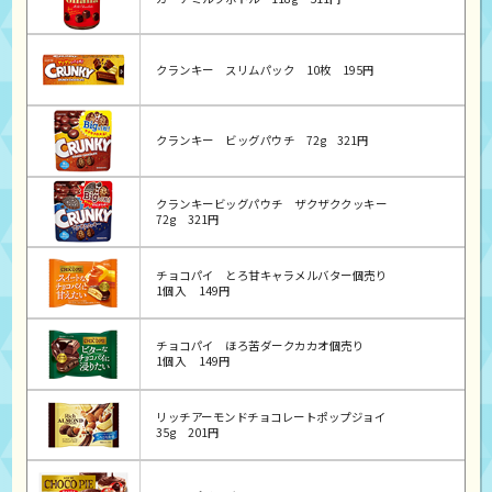
クランキー スリムパック
10枚
195円
クランキー ビッグパウチ
72g
321円
クランキービッグパウチ ザクザククッキー
72g
321円
チョコパイ とろ甘キャラメルバター個売り
1個入
149円
チョコパイ ほろ苦ダークカカオ個売り
1個入
149円
リッチアーモンドチョコレートポップジョイ
35g
201円