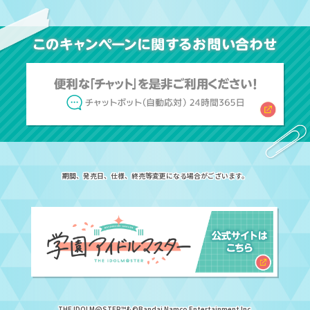
期間、発売日、仕様、終売等変更になる場合がございます。
THE IDOLM@STER™& ©Bandai Namco Entertainment Inc.