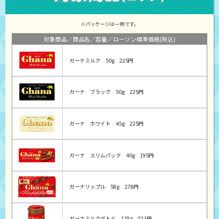
※パッケージは一例です。
対象商品
商品名
容量
ローソン標準価格(税込)
ガーナミルク
50g
225円
ガーナ ブラック
50g
225円
ガーナ ホワイト
45g
225円
ガーナ スリムパック
40g
195円
ガーナリップル
58g
278円
ガーナミルクボトル
118g
511円