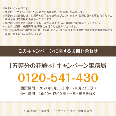
※画像はイメージです｡
※商品名､デザイン､仕様､売価､発売日等は変更になる場合があります｡
※期間内でも数量に達し次第予約終了となる場合がございますが､お渡し日を変更したうえで㆓
次受注受付を開始する場合がございます｡
※事務局での販売対応は行っておりませんので､何卒ご理解の程お願い申し上げます｡
※こちらの商品は後日再販売､再受注を行う可能性がございます｡
※＠Loppiの商品お受取りはお渡し開始日より7日間となります｡期間を過ぎますと店舗の商品を
回収しますのでご注意ください｡
©春場ねぎ・講談社／「五等分の花嫁＊」製作委員会