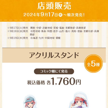
※9月17日(火)発売 関東･中部･近畿地域･宮城･福島･京都南部･兵庫東部
※9月18日(水)発売 北陸地域･青森･秋田･岩手･山形･香川･高知･徳島･京都北部･兵庫
西部
※9月19日(木)発売 北海道･九州･中国地域･愛媛