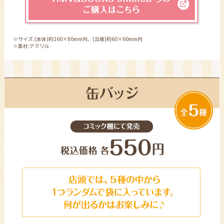
※サイズ:(本体)約160×80mm内、(台座)約60×60mm内
※素材:アクリル