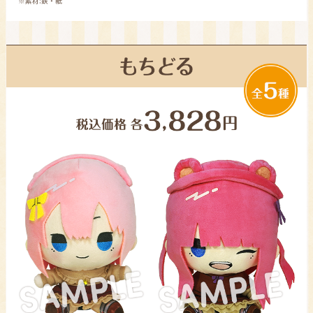
※素材:鉄・紙