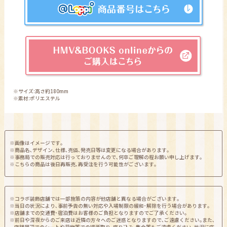
※サイズ:高さ約180mm
※素材:ポリエステル
※画像はイメージです｡
※商品名､デザイン､仕様､売価､発売日等は変更になる場合があります｡
※事務局での販売対応は行っておりませんので､何卒ご理解の程お願い申し上げます｡
※こちらの商品は後日再販売､再受注を行う可能性がございます｡
※コラボ装飾店舗では一部施策の内容が他店舗と異なる場合がございます｡
※当日の状況により､事前予告の無い対応や入場制限の緩和･解除を行う場合があります｡
※店舗までの交通費･宿泊費はお客様のご負担となりますのでご了承ください｡
※前日や深夜からのご来店は近隣の方々へのご迷惑となりますので､ご遠慮ください｡また､
店舗周辺でのシートや荷物等での場所取り､座り込み､集会等もご遠慮ください｡状況に応