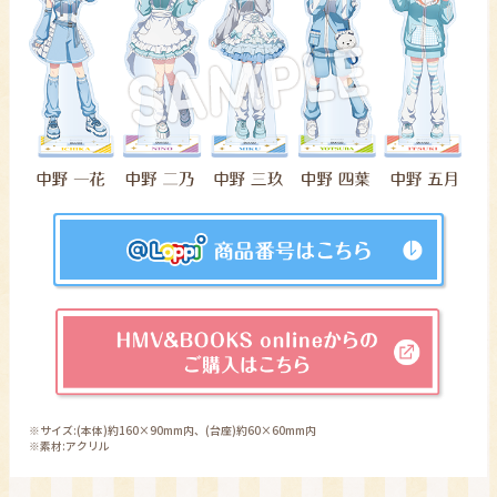
※サイズ:(本体)約160×90mm内、(台座)約60×60mm内
※素材:アクリル