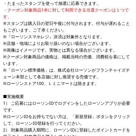
・たまったスタンプを使って抽選に応募できます。
・クーポン対象商品1本に対して利用できる当選クーポンは１つで
す。
※スタンプは購入日の翌日午後に付与されます。付与が遅れること
もございます。ご了承ください。
※『ローソンスマホレジ』決済は対象外となります。
※店舗・地域によりお取り扱いのない場合がございます。
※画像はイメージです。実物とは異なる場合がございます。
※クーポン対象商品の価格は、掲載当時の売価、消費税を基にして
います。
※「ローソン標準価格」は、株式会社ローソンがフランチャイズチ
ェーン本部として各店舗に対し推奨する売価です。
※ローソンストア100、Ｌミニマートは除きます。
■実施概要
1） ご応募にはローソンIDでログインをしたローソンアプリが必要
です。
※ローソンIDをお持ちでない方は、「新規登録」ボタンをクリック
して、ローソンID登録を行ってください。
2） 対象商品購入期間に、ローソンIDに登録したポイントカードを