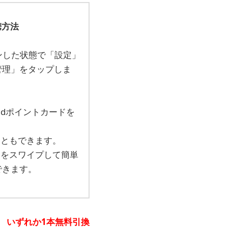
携方法
ンした状態で「設定」
管理」をタップしま
くはdポイントカードを
こともできます。
ドをスワイプして簡単
できます。
種 いずれか1本無料引換