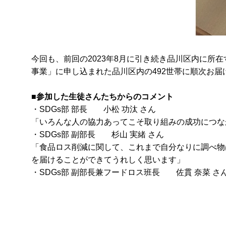
今回も、前回の2023年8月に引き続き品川区内に所
事業」に申し込まれた品川区内の492世帯に順次お届
■参加した生徒さんたちからのコメント
・SDGs部 部長 小松 功汰 さん
「いろんな人の協力あってこそ取り組みの成功につな
・SDGs部 副部長 杉山 実緒 さん
「食品ロス削減に関して、これまで自分なりに調べ物
を届けることができてうれしく思います」
・SDGs部 副部長兼フードロス班長 佐貫 奈菜 さ