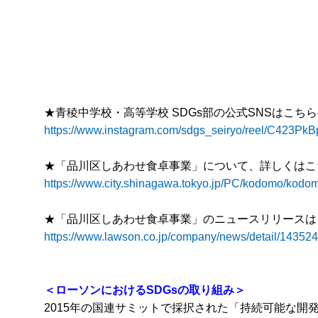
★青稜中学校・高等学校 SDGs部の公式SNSはこち
https://www.instagram.com/sdgs_seiryo/reel/C423PkB
★「品川区しあわせ食卓事業」について、詳しくはこ
https://www.city.shinagawa.tokyo.jp/PC/kodomo/kod
★「品川区しあわせ食卓事業」のニュースリリースは
https://www.lawson.co.jp/company/news/detail/14352
＜ローソンにおけるSDGsの取り組み＞
2015年の国連サミットで採択された「持続可能な開発