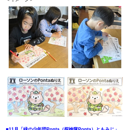
■11月「緑の少年団Ponta（探検隊Ponta）ともみじ」