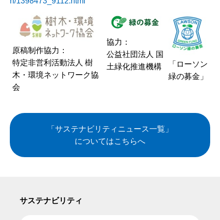
n/1398473_9112.html
協力：
原稿制作協力：
公益社団法人 国
特定非営利活動法人 樹
「ローソン
土緑化推進機構
木・環境ネットワーク協
緑の募金」
会
「サステナビリティニュース一覧」
についてはこちらへ
サステナビリティ