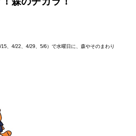
け！森のチカラ！
4/22、4/29、5/6）で水曜日に、森やそのまわり