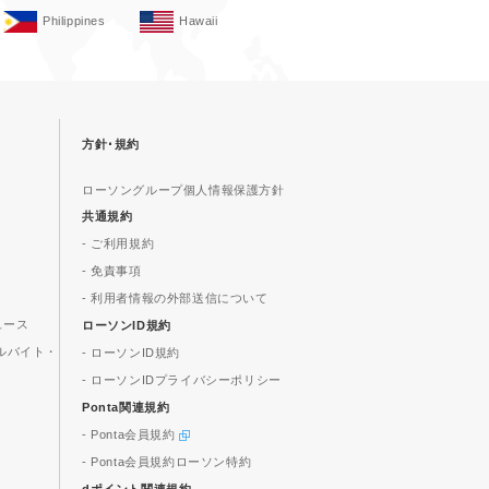
Philippines
Hawaii
方針･規約
ローソングループ個人情報保護方針
共通規約
- ご利用規約
- 免責事項
- 利用者情報の外部送信について
ュース
ローソンID規約
ルバイト・
- ローソンID規約
- ローソンIDプライバシーポリシー
Ponta関連規約
- Ponta会員規約
- Ponta会員規約ローソン特約