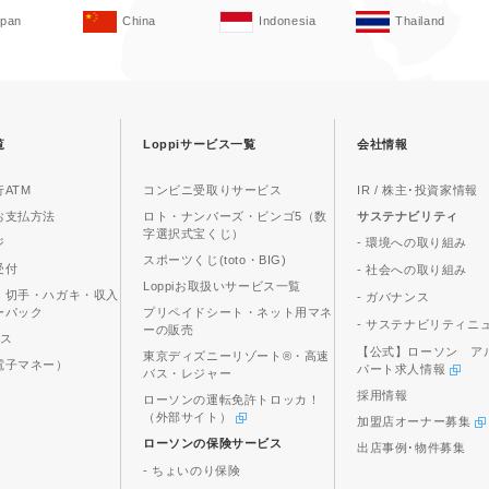
apan
China
Indonesia
Thailand
覧
Loppiサービス一覧
会社情報
ATM
コンビニ受取りサービス
IR / 株主･投資家情報
お支払方法
ロト・ナンバーズ・ビンゴ5（数
サステナビリティ
字選択式宝くじ）
ジ
- 環境への取り組み
スポーツくじ(toto・BIG)
受付
- 社会への取り組み
Loppiお取扱いサービス一覧
、切手・ハガキ・収入
- ガバナンス
ーパック
プリペイドシート・ネット用マネ
- サステナビリティニ
ーの販売
ビス
【公式】ローソン ア
東京ディズニーリゾート®・高速
電子マネー）
パート求人情報
バス・レジャー
採用情報
ローソンの運転免許トロッカ！
（外部サイト）
加盟店オーナー募集
ローソンの保険サービス
出店事例･物件募集
- ちょいのり保険