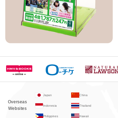
Japan
China
Overseas
Indonesia
Thailand
Websites
Philippines
Hawaii