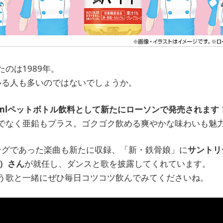
たのは1989年。
いる人も多いのではないでしょうか。
0mlペットボトル飲料として新たにローソンで発売されます
でなく亜鉛もプラス。ゴクゴク飲める爽やかな味わいも魅
ングであった楽曲も新たに収録、「新・鉄骨娘」に
サントリ
む）さん
が就任し、ダンスと歌を披露してくれています。
う歌と一緒にぜひ毎日コツコツ飲んでみてくださいね。