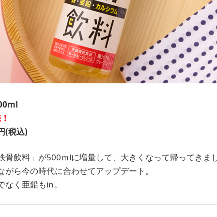
0ml
売！
円(税込)
鉄骨飲料」が500ｍlに増量して、大きくなって帰ってきま
ながら今の時代に合わせてアップデート。
なく亜鉛もin。