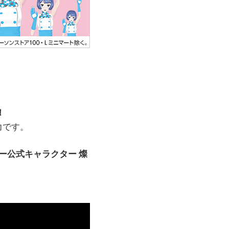
！
力です。
ー公式キャラクター 燦