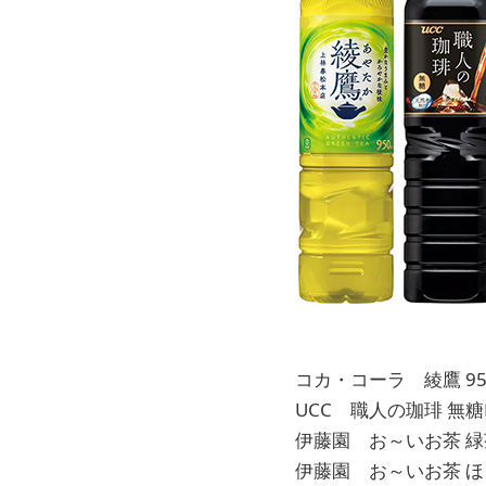
コカ・コーラ 綾鷹 95
UCC 職人の珈琲 無糖PE
伊藤園 お～いお茶 緑茶
伊藤園 お～いお茶 ほう