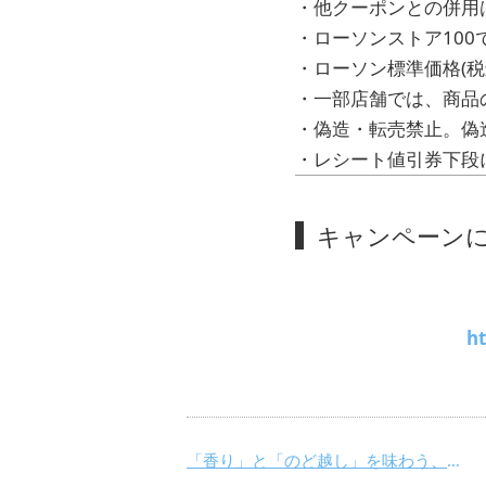
・他クーポンとの併用
・ローソンストア10
・ローソン標準価格(税
・一部店舗では、商品
・偽造・転売禁止。偽
・レシート値引券下段
キャンペーン
h
「香り」と「のど越し」を味わう、冷しそばが登場！