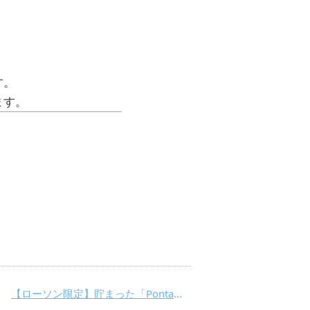
。
す。
ます。
【ローソン限定】貯まった「Pontaポイント」で「Google Play ギフトカード」を購入可能に！